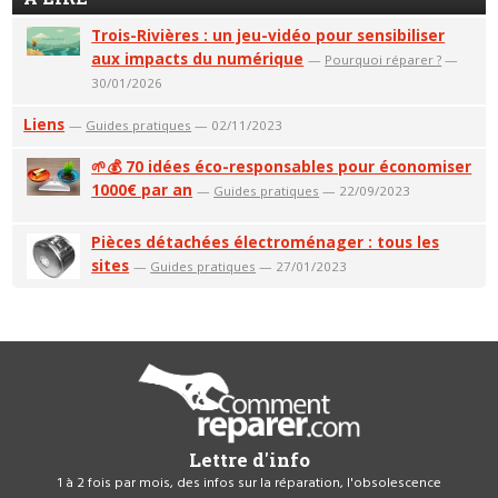
Trois-Rivières : un jeu-vidéo pour sensibiliser
aux impacts du numérique
—
Pourquoi réparer ?
—
30/01/2026
Liens
—
Guides pratiques
— 02/11/2023
🌱💰 70 idées éco-responsables pour économiser
1000€ par an
—
Guides pratiques
— 22/09/2023
Pièces détachées électroménager : tous les
sites
—
Guides pratiques
— 27/01/2023
Lettre d'info
1 à 2 fois par mois, des infos sur la réparation, l'obsolescence