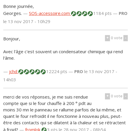
Bonne journée,
Georges.
—
SOS-accessoire.com
1184 pts —
PRO
le 13 nov 2017 - 10h29
+
0
vote
-
Bonjour,
Avec l'âge c'est souvent un condensateur chimique qui rend
l'âme.
—
jchd
12224 pts —
PRO
le 13 nov 2017 -
14h03
+
0
vote
-
merci de vos réponses, je me suis rendue
compte que si le four chauffe à 200 ° pdt au
moins 30 mn le panneau se rallume parfois de lui même, et
quant le four refroidit il ne fonctionne à nouveau plus, peut-
être des contacts qui se dilatent à la chaleur et se rétractent
à froid?
—
fromlok
3 pts
le 28 nov 2017 - 08h54