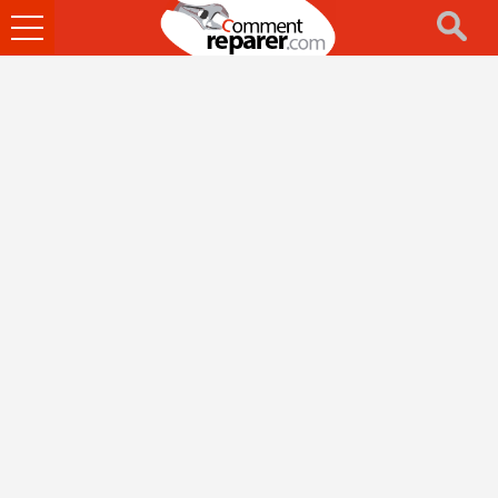
Ouvrir
le
menu