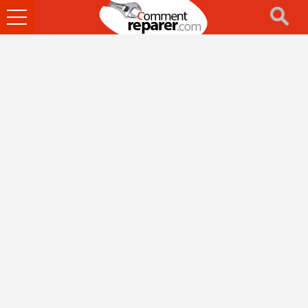
Ouvrir
le
menu