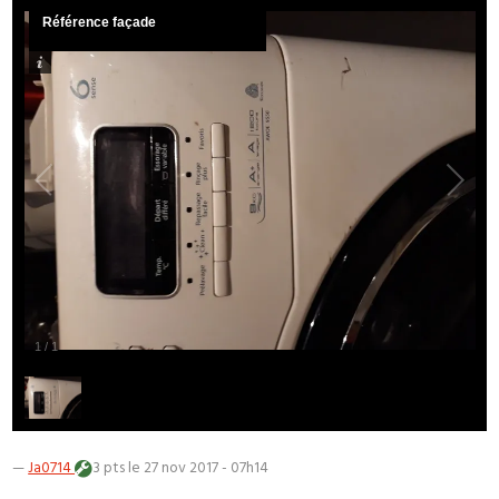
Référence façade
1
/
1
—
Ja0714
3 pts
le 27 nov 2017 - 07h14