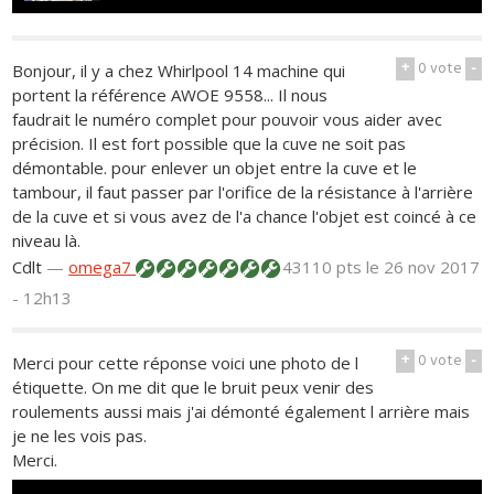
+
0
vote
-
Bonjour, il y a chez Whirlpool 14 machine qui
portent la référence AWOE 9558... Il nous
faudrait le numéro complet pour pouvoir vous aider avec
précision. Il est fort possible que la cuve ne soit pas
démontable. pour enlever un objet entre la cuve et le
tambour, il faut passer par l'orifice de la résistance à l'arrière
de la cuve et si vous avez de l'a chance l'objet est coincé à ce
niveau là.
Cdlt
—
omega7
43110 pts
le 26 nov 2017
- 12h13
+
0
vote
-
Merci pour cette réponse voici une photo de l
étiquette. On me dit que le bruit peux venir des
roulements aussi mais j'ai démonté également l arrière mais
je ne les vois pas.
Merci.