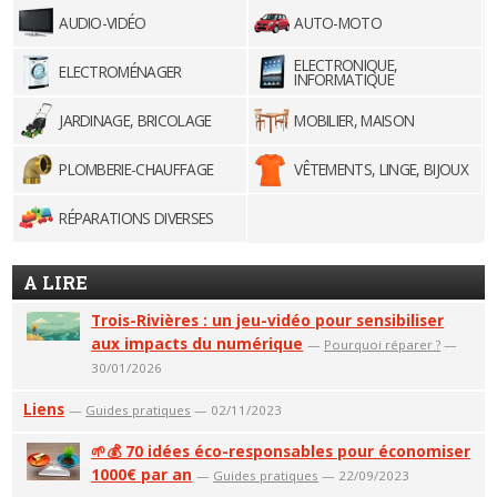
AUDIO-VIDÉO
AUTO-MOTO
ELECTRONIQUE,
ELECTROMÉNAGER
INFORMATIQUE
JARDINAGE, BRICOLAGE
MOBILIER, MAISON
PLOMBERIE-CHAUFFAGE
VÊTEMENTS, LINGE, BIJOUX
RÉPARATIONS DIVERSES
A LIRE
Trois-Rivières : un jeu-vidéo pour sensibiliser
aux impacts du numérique
—
Pourquoi réparer ?
—
30/01/2026
Liens
—
Guides pratiques
— 02/11/2023
🌱💰 70 idées éco-responsables pour économiser
1000€ par an
—
Guides pratiques
— 22/09/2023