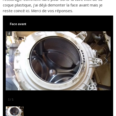
coque plastique, j'ai déjà demonter la face avant mais je
reste coincé ici. Merci de vos réponses.
Face avant
1
/
1