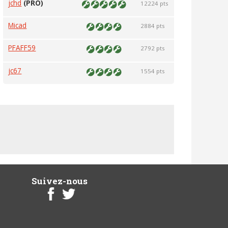
jchd
(PRO)
12224 pts
Micad
2884 pts
PFAFF59
2792 pts
jc67
1554 pts
Suivez-nous