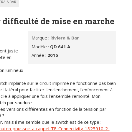
IERA & BAR
r difficulté de mise en marche
Marque :
Riviera & Bar
Modèle :
QD 641 A
ient juste
Année :
2015
eté en
on lumineux
ch implanté sur le circuit imprimé ne fonctionne pas bien
ort latéral pour faciliter l'enclenchement, l'enfoncement à
fficile à appliquer une fois l'ensemble remonté. Mon
itch par soudure.
des versions différentes en fonction de la tension par
 ?
r, mais il me semble que le switch est de ce type :
outon-poussoir-a-rappel-TE-Connectivity-1825910-2-