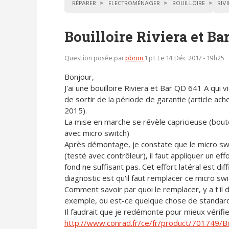
RÉPARER
ELECTROMÉNAGER
BOUILLOIRE
RIV
Bouilloire Riviera et Ba
Question posée par
pbron
1 pt
Le 14 Déc 2017 - 19h25
Bonjour,
J'ai une bouilloire Riviera et Bar QD 641 A qui v
de sortir de la période de garantie (article ach
2015).
La mise en marche se révèle capricieuse (bout
avec micro switch)
Après démontage, je constate que le micro swit
(testé avec contrôleur), il faut appliquer un eff
fond ne suffisant pas. Cet effort latéral est di
diagnostic est qu'il faut remplacer ce micro sw
Comment savoir par quoi le remplacer, y a t'il 
exemple, ou est-ce quelque chose de standard
Il faudrait que je redémonte pour mieux vérifie
http://www.conrad.fr/ce/fr/product/701749/B