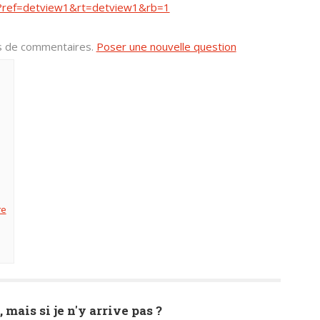
?ref=detview1&rt=detview1&rb=1
us de commentaires.
Poser une nouvelle question
re
, mais si je n'y arrive pas ?