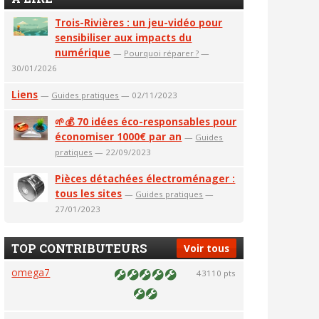
Trois-Rivières : un jeu-vidéo pour
sensibiliser aux impacts du
numérique
—
Pourquoi réparer ?
—
30/01/2026
Liens
—
Guides pratiques
— 02/11/2023
🌱💰 70 idées éco-responsables pour
économiser 1000€ par an
—
Guides
pratiques
— 22/09/2023
Pièces détachées électroménager :
tous les sites
—
Guides pratiques
—
27/01/2023
TOP CONTRIBUTEURS
Voir tous
omega7
43110 pts