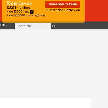
Demander de l'aide
127274
membres
➜ Inscription/Connexion
+ de
15000
fans
+ de
600000
visiteurs/mois
ENTS