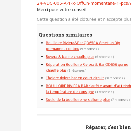
24-VDC-005-A-1-x-OffOn-momentane-1-pcs/
Merci pour votre conseil.
Cette question a été clôturée et n'accepte pl
Questions similaires
Bouilloire Riviera&Bar QD658A émet un Bip
permanent continu
(9 réponses )
Riviera & bar ne chauffe plus
(6 réponses )
Réparation Bouilloire Riviera & Bar QD656 qui ne
chauffe plus
(8 réponses )
Theiere riviera bar en court circuit
(10 réponses )
BOUILLOIRE RIVIERA BAR s'arrête avant d'atteind
la température de consigne
(3 réponses )
Socle de la bouilloire ne s allume plius
(7 réponses )
Réparer, c'est bien