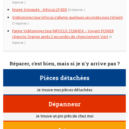
réponse )
Image tronquée - Infocus LP 600
(0 réponse )
Vidéoprojecteur infocus s'allume quelques secondes puis s'éteint
(1 réponse )
Panne Vidéoprojecteur INFOCUS 2128HDX – Voyant POWER
clignote Orange après 3 secondes de clignotement Vert
(0
réponse )
Réparer, c'est bien, mais si je n'y arrive pas ?
Pièces détachées
Je trouve mes pièces détachées
Dépanneur
Je trouve un pro près de chez moi