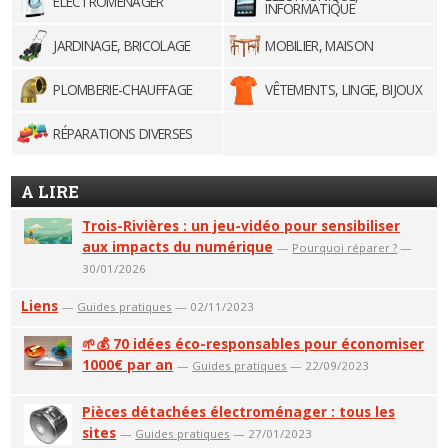
ELECTROMÉNAGER
INFORMATIQUE
JARDINAGE, BRICOLAGE
MOBILIER, MAISON
PLOMBERIE-CHAUFFAGE
VÊTEMENTS, LINGE, BIJOUX
RÉPARATIONS DIVERSES
A LIRE
Trois-Rivières : un jeu-vidéo pour sensibiliser
aux impacts du numérique
—
Pourquoi réparer ?
—
30/01/2026
Liens
—
Guides pratiques
— 02/11/2023
🌱💰 70 idées éco-responsables pour économiser
1000€ par an
—
Guides pratiques
— 22/09/2023
Pièces détachées électroménager : tous les
sites
—
Guides pratiques
— 27/01/2023