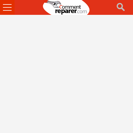
Ouvrir
le
menu