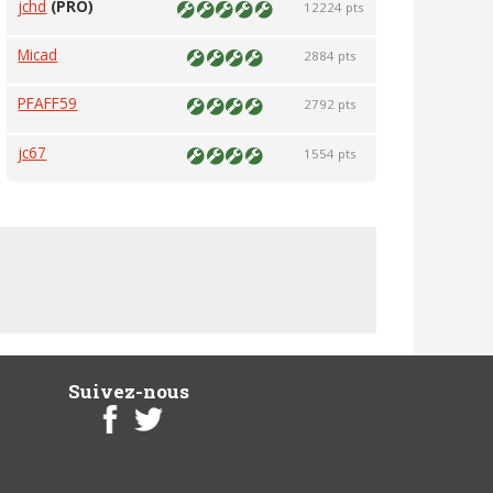
jchd
(PRO)
12224 pts
Micad
2884 pts
PFAFF59
2792 pts
jc67
1554 pts
Suivez-nous