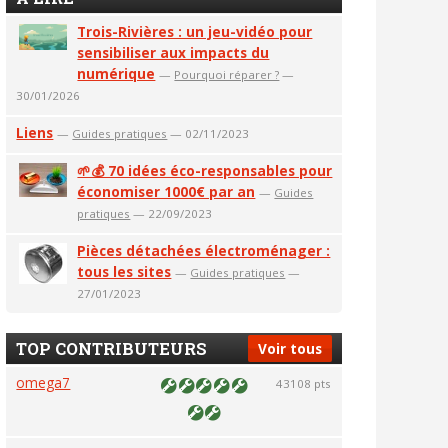
Trois-Rivières : un jeu-vidéo pour
sensibiliser aux impacts du
numérique
—
Pourquoi réparer ?
—
30/01/2026
Liens
—
Guides pratiques
— 02/11/2023
🌱💰 70 idées éco-responsables pour
économiser 1000€ par an
—
Guides
pratiques
— 22/09/2023
Pièces détachées électroménager :
tous les sites
—
Guides pratiques
—
27/01/2023
TOP CONTRIBUTEURS
Voir tous
omega7
43108 pts