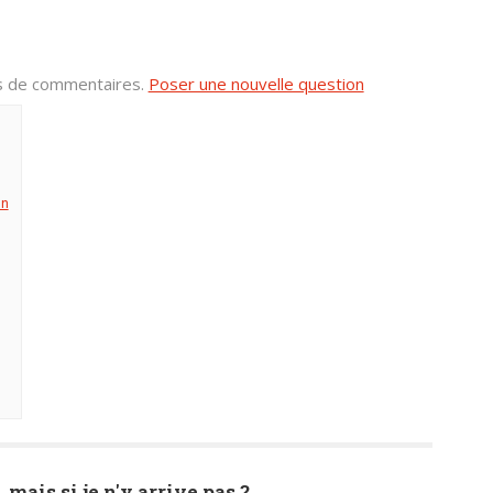
us de commentaires.
Poser une nouvelle question
in
)
1
, mais si je n'y arrive pas ?