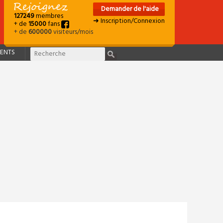
Demander de l'aide
127249
membres
➜ Inscription/Connexion
+ de
15000
fans
+ de
600000
visiteurs/mois
ENTS