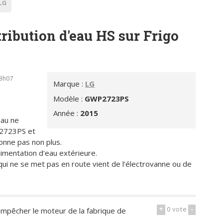
LG
tribution d'eau HS sur Frigo
18h07
Marque :
LG
Modèle :
GWP2723PS
Année :
2015
eau ne
P2723PS et
ionne pas non plus.
alimentation d'eau extérieure.
qui ne se met pas en route vient de l’électrovanne ou de
+
0
vote
-
 empêcher le moteur de la fabrique de