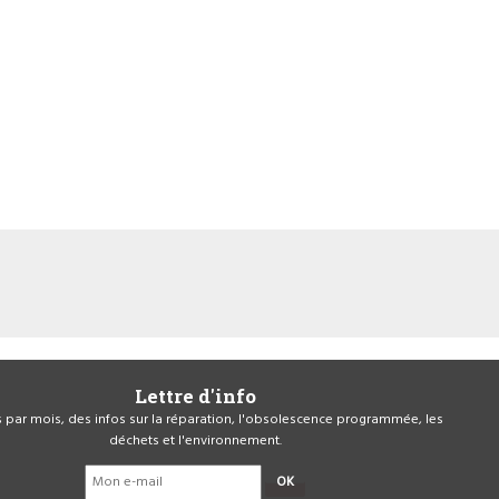
Lettre d'info
is par mois, des infos sur la réparation, l'obsolescence programmée, les
déchets et l'environnement.
OK