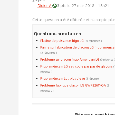
—
Didier A
3 pts
le 27 mar 2018 - 18h21
Cette question a été clôturée et n'accepte pl
Questions similaires
Platine de puissance frigo LG
(10 réponses )
Panne sur fabrication de glaçons LG frigo america
(3 réponses )
Problème sur glaçon frigo Américain LG
(0 réponse 
Frigo américain LG eau coule pas pas de glaçons
(
réponse )
Frigo américain Lg , plus d'eau
(1 réponse )
Problème fabrique glacon LG GWP2261YQA
(3
réponses )
Réparer, c'est bien