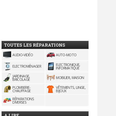
TOUTES LES RÉPARATIONS
AUDIO-VIDÉO
AUTO-MOTO
ELECTRONIQUE,
ELECTROMÉNAGER
INFORMATIQUE
JARDINAGE,
MOBILIER, MAISON
BRICOLAGE
PLOMBERIE-
VÊTEMENTS, LINGE,
CHAUFFAGE
BIJOUX
RÉPARATIONS
DIVERSES
A LIRE