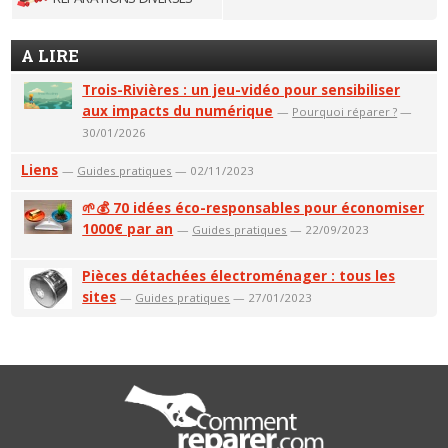
A LIRE
Trois-Rivières : un jeu-vidéo pour sensibiliser
aux impacts du numérique
—
Pourquoi réparer ?
—
30/01/2026
Liens
—
Guides pratiques
— 02/11/2023
🌱💰 70 idées éco-responsables pour économiser
1000€ par an
—
Guides pratiques
— 22/09/2023
Pièces détachées électroménager : tous les
sites
—
Guides pratiques
— 27/01/2023