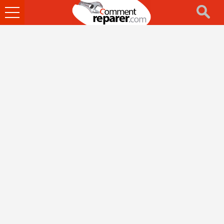
Ouvrir
le
menu