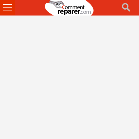
Ouvrir
le
menu