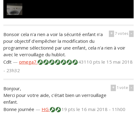
+
7
votes
-
Bonsoir cela n'a rien a voir la sécurité enfant n'a
pour objectif d'empêcher la modification du
programme sélectionné par une enfant, cela n'a rien à voir
avec le verrouillage du hublot.
Cdlt
—
omega7
43110 pts
le 15 mai 2018
- 23h32
+
1
vote
-
Bonjour,
Merci pour votre aide, c'était bien un verrouillage
enfant.
Bonne journée
—
HG
19 pts
le 16 mai 2018 - 11h00