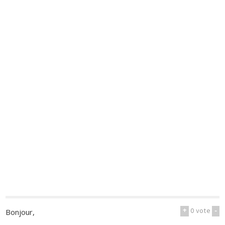
+
0
vote
-
Bonjour,