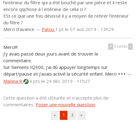
l’intérieur du filtre qui a été bouché par une pièce et il reste
encore qqchose à l intérieur de celui ci ?
ESt ce que une fois dévissé il y a moyen de retirer l’intérieur
du filtre ?
Merci d’avance
—
Patou
1 pt
le 07 aoû 2019 - 13h24
+
3
votes
-
Merci!!!
J’y avais passé deux jours avant de trouver le
commentaire.
Sur Siemens IQ300, j’ai dû appuyer longtemps sur
départ/pause et j’avais activé la sécurité enfant. Merci +++
—
Manina R
4 pts
le 24 déc 2019 - 11h27
Cette question a été clôturée et n'accepte plus de
commentaires.
Poser une nouvelle question
«
1
2
»