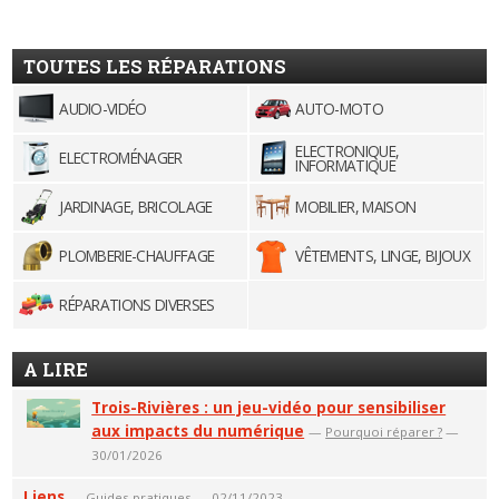
TOUTES LES RÉPARATIONS
AUDIO-VIDÉO
AUTO-MOTO
ELECTRONIQUE,
ELECTROMÉNAGER
INFORMATIQUE
JARDINAGE, BRICOLAGE
MOBILIER, MAISON
PLOMBERIE-CHAUFFAGE
VÊTEMENTS, LINGE, BIJOUX
RÉPARATIONS DIVERSES
A LIRE
Trois-Rivières : un jeu-vidéo pour sensibiliser
aux impacts du numérique
—
Pourquoi réparer ?
—
30/01/2026
Liens
—
Guides pratiques
— 02/11/2023