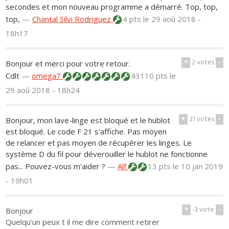
secondes et mon nouveau programme a démarré. Top, top,
top,
—
Chantal Silvi Rodriguez
4 pts
le 29 aoû 2018 -
18h17
+
2
votes
-
Bonjour et merci pour votre retour.
Cdlt
—
omega7
43110 pts
le
29 aoû 2018 - 18h24
+
21
votes
-
Bonjour, mon lave-linge est bloqué et le hublot
est bloqué. Le code F 21 s'affiche. Pas moyen
de relancer et pas moyen de récupérer les linges. Le
système D du fil pour déverouiller le hublot ne fonctionne
pas... Pouvez-vous m'aider ?
—
Alf
13 pts
le 10 jan 2019
- 19h01
+
-3
vote
-
Bonjour
Quelqu’un peux t il me dire comment retirer