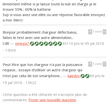
lentement même si je laisse toute la nuit en charge je le
trouve 55% ; 60% la batterie
Svp si vous avez une idée ou une réponse favorable envoyez
a moi. Merci
+
1
vote
-
Bonjour probablement chargeur défectueux,
faites le test avec une autre alimentation...
Cdlt
—
omega7
43110 pts
le 09 juil 2018
- 15h39
+
1
vote
-
Peut être que ton chargeur n'a pas la puissance
requise... essaye d'utiliser un autre chargeur qui
n'est pas celui de ton smartphone...
—
kaedyn
89 pts
le
19 juil 2018 - 15h22
Cette question a été clôturée et n'accepte plus de
commentaires.
Poser une nouvelle question