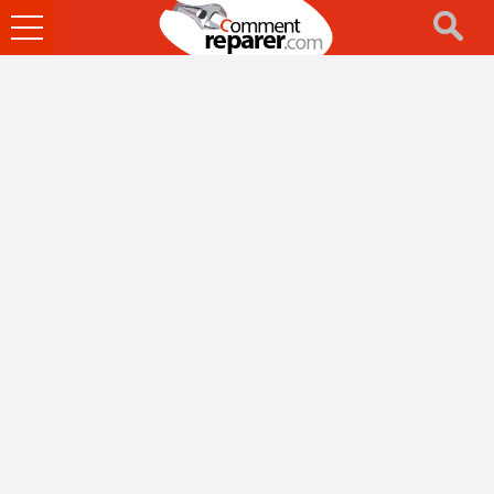
Ouvrir
le
menu