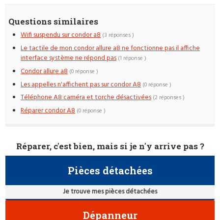
Questions similaires
Wifi suspendu sur condor a8
(3 réponses )
Le tactile de mon condor allure a8 ne fonctionne pas il affiche
interface système ne répond pas
(1 réponse )
Condor allure a8
(0 réponse )
Les appelles n'affichent pas sur condor A8
(0 réponse )
Téléphone A8 caméra et torche désactivées
(2 réponses )
Réparer condor A8
(0 réponse )
Réparer, c'est bien, mais si je n'y arrive pas ?
Pièces détachées
Je trouve mes pièces détachées
Dépanneur