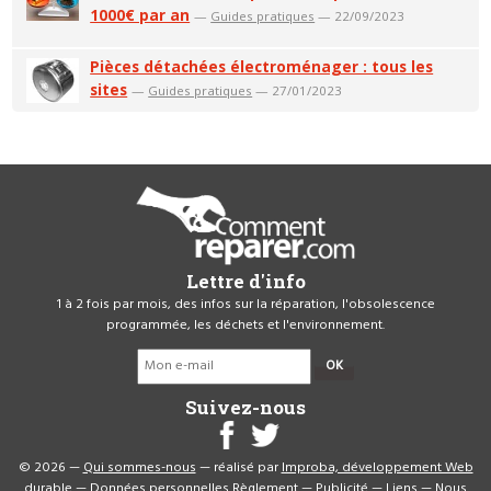
1000€ par an
—
Guides pratiques
— 22/09/2023
Pièces détachées électroménager : tous les
sites
—
Guides pratiques
— 27/01/2023
Lettre d'info
1 à 2 fois par mois, des infos sur la réparation, l'obsolescence
programmée, les déchets et l'environnement.
OK
Suivez-nous
© 2026 —
Qui sommes-nous
— réalisé par
Improba, développement Web
durable
—
Données personnelles
Règlement
—
Publicité
—
Liens
—
Nous