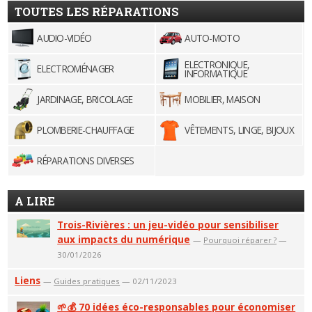
TOUTES LES RÉPARATIONS
AUDIO-VIDÉO
AUTO-MOTO
ELECTRONIQUE,
ELECTROMÉNAGER
INFORMATIQUE
JARDINAGE, BRICOLAGE
MOBILIER, MAISON
PLOMBERIE-CHAUFFAGE
VÊTEMENTS, LINGE, BIJOUX
RÉPARATIONS DIVERSES
A LIRE
Trois-Rivières : un jeu-vidéo pour sensibiliser
aux impacts du numérique
—
Pourquoi réparer ?
—
30/01/2026
Liens
—
Guides pratiques
— 02/11/2023
🌱💰 70 idées éco-responsables pour économiser