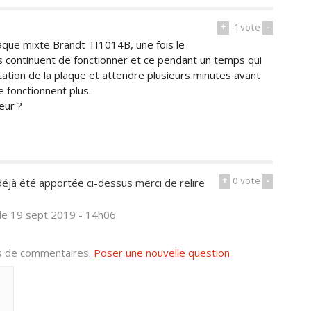
+
-1
vote
-
aque mixte Brandt TI1014B, une fois le
es continuent de fonctionner et ce pendant un temps qui
ntation de la plaque et attendre plusieurs minutes avant
 fonctionnent plus.
eur ?
+
0
vote
-
éjà été apportée ci-dessus merci de relire
le 19 sept 2019 - 14h06
us de commentaires.
Poser une nouvelle question