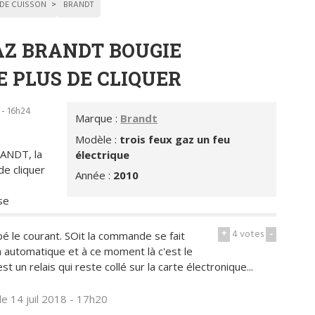
 DE CUISSON
BRANDT
AZ BRANDT BOUGIE
 PLUS DE CLIQUER
8 - 16h24
Marque :
Brandt
Modèle :
trois feux gaz un feu
RANDT, la
électrique
de cliquer
Année :
2010
se
+
4
votes
-
upé le courant. SOit la commande se fait
 automatique et à ce moment là c'est le
t un relais qui reste collé sur la carte électronique...
le 14 juil 2018 - 17h20