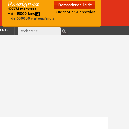
Demander de l'aide
127274
membres
➜ Inscription/Connexion
+ de
15000
fans
+ de
600000
visiteurs/mois
ENTS