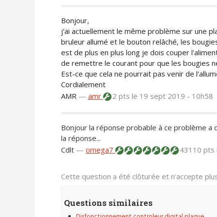
Bonjour,
j'ai actuellement le même problème sur une pl
bruleur allumé et le bouton relâché, les bougi
est de plus en plus long je dois couper l'alime
de remettre le courant pour que les bougies ne
Est-ce que cela ne pourrait pas venir de l'allum
Cordialement
AMR
—
amr
2 pts
le 19 sept 2019 - 10h58
Bonjour la réponse probable à ce problème a d
la réponse...
Cdlt
—
omega7
43110 pts
Cette question a été clôturée et n'accepte pl
Questions similaires
Disfonctionnement controleur digital plaque