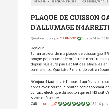
RÉPARER
ELECTROMÉNAGER
CUISINIÈRE/PLAQUE
PLAQUE DE CUISSON G
D'ALLUMAGE N4ARRETE
Question posée par
CLUBNONO
2 pts
Le 14 Juil 201
Bonjour,
Sur un bruleur de ma plaque de cuisson gaz B
bougie pour allumer le br^^uleur n'arr^te plus 
depuis plusieurs jours et fait des étincelles en
parmanence. Que faire ? merci de votre répon
BOnjour il faut ouvrir l'appareil après avoir co
après avoir tourné le bouton correspondant en
contact électrique du bouton qui est HS soit c'es
A voir et à tester.
Cdlt
—
omega7
43110 pts