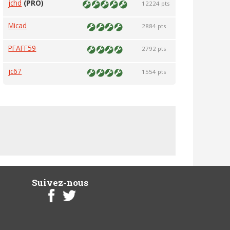
jchd
(PRO)
12224 pts
Micad
2884 pts
PFAFF59
2792 pts
jc67
1554 pts
Suivez-nous