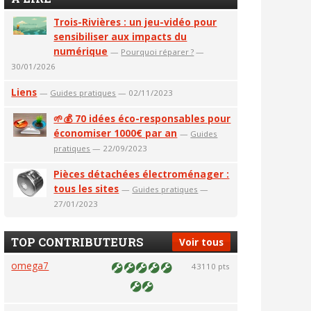
Trois-Rivières : un jeu-vidéo pour
sensibiliser aux impacts du
numérique
—
Pourquoi réparer ?
—
30/01/2026
Liens
—
Guides pratiques
— 02/11/2023
🌱💰 70 idées éco-responsables pour
économiser 1000€ par an
—
Guides
pratiques
— 22/09/2023
Pièces détachées électroménager :
tous les sites
—
Guides pratiques
—
27/01/2023
TOP CONTRIBUTEURS
Voir tous
omega7
43110 pts