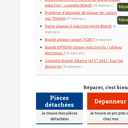
induction - cuisinière Brandt
(14 réponses )
Répa
Problème d'allumage de plaque de cuisson
gaz Thermor
(11 réponses )
Répa
Panne plaques à induction mixte Brandt
(9
réponses )
Brandt plaque cuisson Ti12BT1
(0 réponse )
Brandt KIP100W plaque induction hs / tableau
électrique ?
(8 réponses )
Cuisinière Brandt Alliance ref KT 6342 : four fait
disjoncter
(10 réponses )
Réparer, c'est bien
Pièces
Dépanneur
détachées
Je trouve mes pièces
Je trouve un pro près 
détachées
chez moi