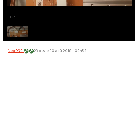
1
/
1
—
Neo999
23 pts
le 30 aoû 2018 - 00h54