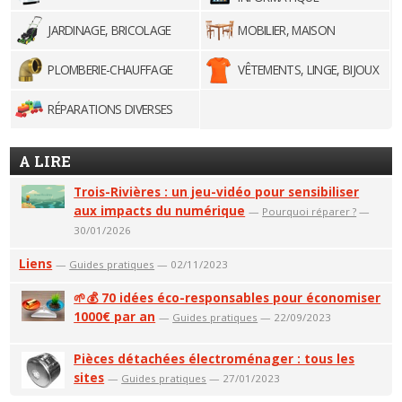
JARDINAGE, BRICOLAGE
MOBILIER, MAISON
PLOMBERIE-CHAUFFAGE
VÊTEMENTS, LINGE, BIJOUX
RÉPARATIONS DIVERSES
A LIRE
Trois-Rivières : un jeu-vidéo pour sensibiliser
aux impacts du numérique
—
Pourquoi réparer ?
—
30/01/2026
Liens
—
Guides pratiques
— 02/11/2023
🌱💰 70 idées éco-responsables pour économiser
1000€ par an
—
Guides pratiques
— 22/09/2023
Pièces détachées électroménager : tous les
sites
—
Guides pratiques
— 27/01/2023