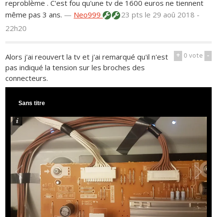
reproblème . C'est fou qu'une tv de 1600 euros ne tiennent
même pas 3 ans.
—
Neo999
23 pts
le 29 aoû 2018 -
22h20
+
0
vote
-
Alors j'ai reouvert la tv et j'ai remarqué qu'il n'est
pas indiqué la tension sur les broches des
connecteurs.
Sans titre