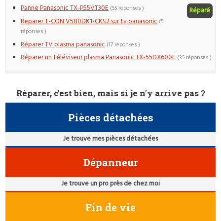
Panne Panasonic TX-P55VT30E
(55 réponses )
Réparé
Reparer T-CON V580DK1-CKS2 sur tv panasonic
(5
réponses )
Réparer TV plasma panasonic
(17 réponses )
Réparer un téléviseur plasma Panasonic TX-55DX600E
(35 réponses )
Réparer, c'est bien, mais si je n'y arrive pas ?
Pièces détachées
Je trouve mes pièces détachées
Dépanneur
Je trouve un pro près de chez moi
Fin de vie