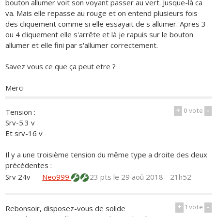
bouton allumer voit son voyant passer au vert. Jusque-là ca
va. Mais elle repasse au rouge et on entend plusieurs fois
des cliquement comme si elle essayait de s allumer. Apres 3
ou 4 cliquement elle s'arrête et là je rapuis sur le bouton
allumer et elle fini par s'allumer correctement.
Savez vous ce que ça peut etre ?
Merci
+
0
vote
-
Tension :
Srv-5.3 v
Et srv-16 v
Il y a une troisième tension du même type a droite des deux
précédentes :
Srv 24v
—
Neo999
23 pts
le 29 aoû 2018 - 21h52
+
1
vote
-
Rebonsoir, disposez-vous de solide