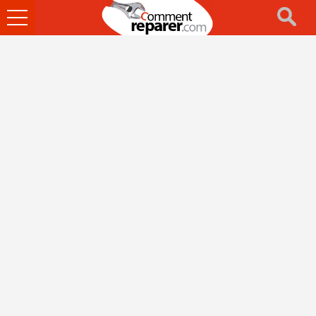
Ouvrir
le
menu