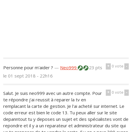
+
0
vote
-
Personne pour m'aider ?
—
Neo999
23 pts
le 01 sept 2018 - 22h16
+
0
vote
-
Salut. Je suis neo999 avec un autre compte. Pour
te répondre j'ai reussit à reparer la tv en
remplacant la carte de gestion. Je l'ai acheté sur internet. Le
code erreur est bien le code 13. Tu peux aller sur le site
depanntout tu y deposes un sujet et des spécialistes vont de
repondre et il y a un reparateur et administrateur du site qui
va te proposer de te vendre la carte. Il y en a pour 300 euros