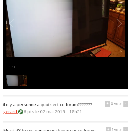
1
/
1
+
0
vote
-
il n y a personne a quoi sert ce forum???????
—
gerard
6 pts
le 02 mai 2019 - 18h21
+
1
vote
-
Merci d'être un peu respectueux sur ce forum