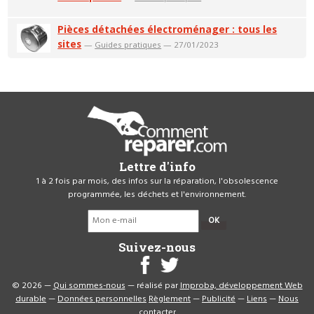
Pièces détachées électroménager : tous les
sites
—
Guides pratiques
— 27/01/2023
Lettre d'info
1 à 2 fois par mois, des infos sur la réparation, l'obsolescence
programmée, les déchets et l'environnement.
OK
Suivez-nous
© 2026 —
Qui sommes-nous
— réalisé par
Improba, développement Web
durable
—
Données personnelles
Règlement
—
Publicité
—
Liens
—
Nous
contacter