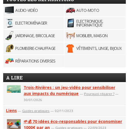
AUDIO-VIDÉO
AUTO-MOTO
ELECTRONIQUE,
ELECTROMÉNAGER
INFORMATIQUE
JARDINAGE, BRICOLAGE
MOBILIER, MAISON
PLOMBERIE-CHAUFFAGE
VÊTEMENTS, LINGE, BIJOUX
RÉPARATIONS DIVERSES
A LIRE
Trois-Rivières : un jeu-vidéo pour sensibiliser
aux impacts du numérique
—
Pourquoi réparer ?
—
30/01/2026
Liens
—
Guides pratiques
— 02/11/2023
🌱💰 70 idées éco-responsables pour économiser
1000€ par an
—
Guides pratiques
— 22/09/2023