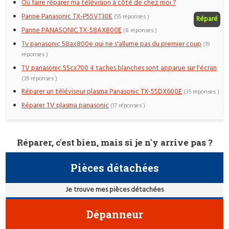
Où faire réparer ma télévision à côté de chez moi ?
Panne Panasonic TX-P55VT30E
(55 réponses )
Réparé
Panne PANASONIC TX-58AX800E
(8 réponses )
Tv panasonic 58ax800e qui ne s'allume pas du premier coup
(19
réponses )
TV panasonic 55cx700 4 taches blanches sont apparue sur l'écran
(39 réponses )
Réparer un téléviseur plasma Panasonic TX-55DX600E
(35 réponses )
Réparer TV plasma panasonic
(17 réponses )
Réparer, c'est bien, mais si je n'y arrive pas ?
Pièces détachées
Je trouve mes pièces détachées
Dépanneur