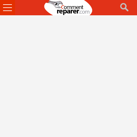
Ouvrir
le
menu