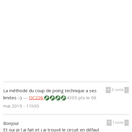
+
0
vote
-
La méthode du coup de poing technique a ses
limites :-)
—
OC226
4303 pts
le 06
mai 2019 - 11h30
+
1
vote
-
Bonjour
Et oui je l ai fait et j ai trouvé le circuit en défaut