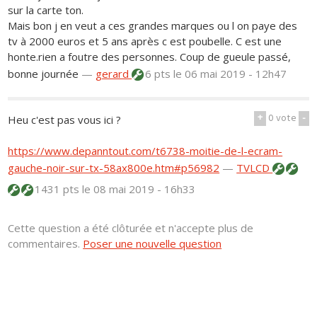
sur la carte ton.
Mais bon j en veut a ces grandes marques ou l on paye des
tv à 2000 euros et 5 ans après c est poubelle. C est une
honte.rien a foutre des personnes. Coup de gueule passé,
bonne journée
—
gerard
6 pts
le 06 mai 2019 - 12h47
+
0
vote
-
Heu c'est pas vous ici ?
https://www.depanntout.com/t6738-moitie-de-l-ecram-
gauche-noir-sur-tx-58ax800e.htm#p56982
—
TVLCD
1431 pts
le 08 mai 2019 - 16h33
Cette question a été clôturée et n'accepte plus de
commentaires.
Poser une nouvelle question