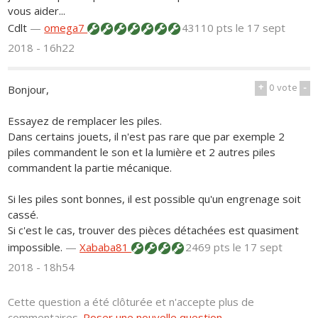
vous aider...
Cdlt
—
omega7
43110 pts
le 17 sept
2018 - 16h22
+
0
vote
-
Bonjour,
Essayez de remplacer les piles.
Dans certains jouets, il n'est pas rare que par exemple 2
piles commandent le son et la lumière et 2 autres piles
commandent la partie mécanique.
Si les piles sont bonnes, il est possible qu'un engrenage soit
cassé.
Si c'est le cas, trouver des pièces détachées est quasiment
impossible.
—
Xababa81
2469 pts
le 17 sept
2018 - 18h54
Cette question a été clôturée et n'accepte plus de
commentaires.
Poser une nouvelle question