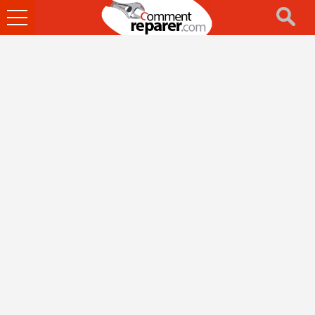
Ouvrir
le
menu