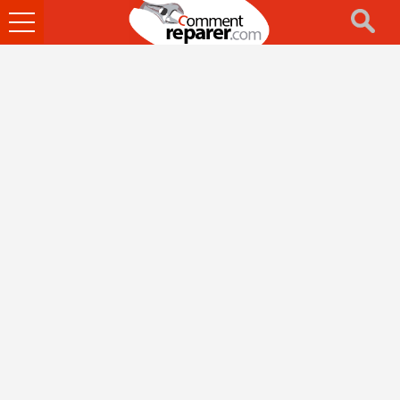
Ouvrir
le
menu