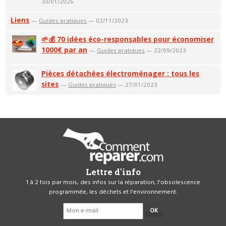
30/01/2026
Liens
—
Guides pratiques
— 02/11/2023
🌱💰 70 idées éco-responsables pour économiser
1000€ par an
—
Guides pratiques
— 22/09/2023
Pièces détachées électroménager : tous les
sites
—
Guides pratiques
— 27/01/2023
Lettre d'info
1 à 2 fois par mois, des infos sur la réparation, l'obsolescence
programmée, les déchets et l'environnement.
OK