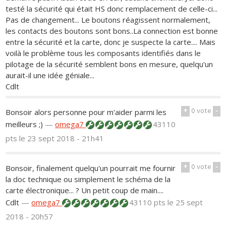
testé la sécurité qui était HS donc remplacement de celle-ci...
Pas de changement... Le boutons réagissent normalement,
les contacts des boutons sont bons..La connection est bonne
entre la sécurité et la carte, donc je suspecte la carte.... Mais
voilà le problème tous les composants identifiés dans le
pilotage de la sécurité semblent bons en mesure, quelqu'un
aurait-il une idée géniale...
Cdlt
+
0
vote
-
Bonsoir alors personne pour m'aider parmi les
meilleurs ;)
—
omega7
43110
pts
le 23 sept 2018 - 21h41
+
0
vote
-
Bonsoir, finalement quelqu'un pourrait me fournir
la doc technique ou simplement le schéma de la
carte électronique... ? Un petit coup de main....
Cdlt
—
omega7
43110 pts
le 25 sept
2018 - 20h57