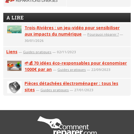
RÉPARATIONS DIVERSES
A LIRE
Trois-Rivières : un jeu-vidéo pour sensibiliser
aux impacts du numérique
—
Pourquoi réparer ?
—
30/01/2026
Liens
—
Guides pratiques
— 02/11/2023
🌱💰 70 idées éco-responsables pour économiser
1000€ par an
—
Guides pratiques
— 22/09/2023
Pièces détachées électroménager : tous les
sites
—
Guides pratiques
— 27/01/2023