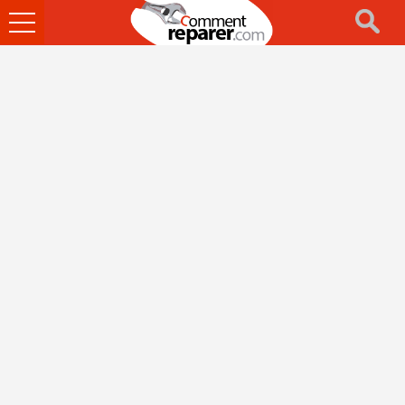
Ouvrir
le
menu