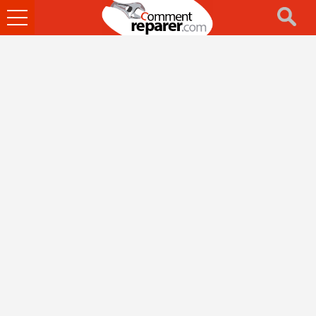
Ouvrir
le
menu