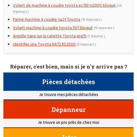
Volant de machine à coudre toyota ec163 rs2000 bloqué
(26
réponses )
Panne machine à coudre jsa21 Toyota
(10 réponses )
Volant machine à coudre toyota 501 bloqué
(10 réponses )
Aiguille tape sur la canette Toyota spa15
(1 réponse )
Identifier une Toyota RA72 RS2000
(9 réponses )
Réparer, c'est bien, mais si je n'y arrive pas ?
Pièces détachées
Je trouve mes pièces détachées
Dépanneur
Je trouve un pro près de chez moi