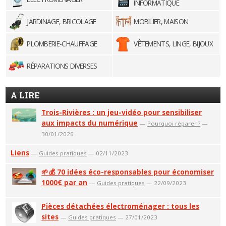
INFORMATIQUE
JARDINAGE, BRICOLAGE
MOBILIER, MAISON
PLOMBERIE-CHAUFFAGE
VÊTEMENTS, LINGE, BIJOUX
RÉPARATIONS DIVERSES
A LIRE
Trois-Rivières : un jeu-vidéo pour sensibiliser
aux impacts du numérique
—
Pourquoi réparer ?
—
30/01/2026
Liens
—
Guides pratiques
— 02/11/2023
🌱💰 70 idées éco-responsables pour économiser
1000€ par an
—
Guides pratiques
— 22/09/2023
Pièces détachées électroménager : tous les
sites
—
Guides pratiques
— 27/01/2023