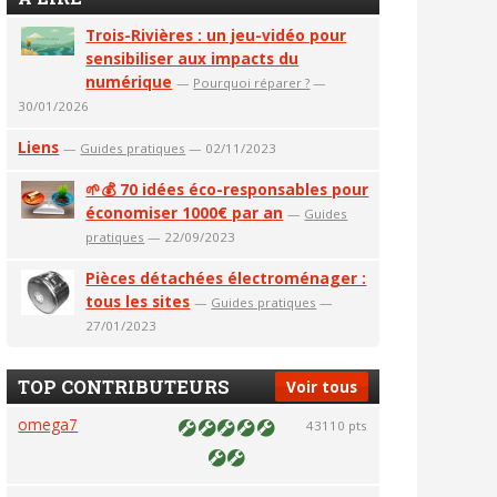
Trois-Rivières : un jeu-vidéo pour
sensibiliser aux impacts du
numérique
—
Pourquoi réparer ?
—
30/01/2026
Liens
—
Guides pratiques
— 02/11/2023
🌱💰 70 idées éco-responsables pour
économiser 1000€ par an
—
Guides
pratiques
— 22/09/2023
Pièces détachées électroménager :
tous les sites
—
Guides pratiques
—
27/01/2023
TOP CONTRIBUTEURS
Voir tous
omega7
43110 pts