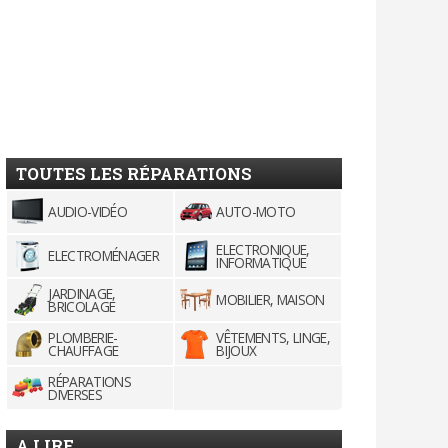
TOUTES LES RÉPARATIONS
AUDIO-VIDÉO
AUTO-MOTO
ELECTRONIQUE,
ELECTROMÉNAGER
INFORMATIQUE
JARDINAGE,
MOBILIER, MAISON
BRICOLAGE
PLOMBERIE-
VÊTEMENTS, LINGE,
CHAUFFAGE
BIJOUX
RÉPARATIONS
DIVERSES
A LIRE