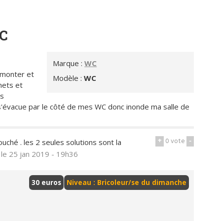
WC
Marque :
WC
 monter et
Modèle :
WC
hets et
s
 s'évacue par le côté de mes WC donc inonde ma salle de
+
0
vote
-
uché . les 2 seules solutions sont la
s
le 25 jan 2019 - 19h36
30 euros
Niveau : Bricoleur/se du dimanche