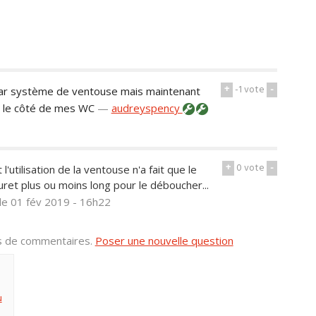
+
-1
vote
-
par système de ventouse mais maintenant
ar le côté de mes WC
—
audreyspency
+
0
vote
-
'utilisation de la ventouse n'a fait que le
 furet plus ou moins long pour le déboucher...
le 01 fév 2019 - 16h22
us de commentaires.
Poser une nouvelle question
u