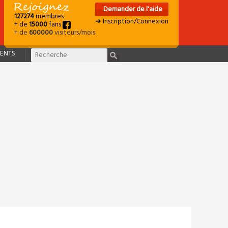
Demander de l'aide
127274
membres
➜ Inscription/Connexion
+ de
15000
fans
+ de
600000
visiteurs/mois
ENTS