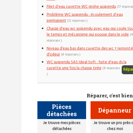
Filet d'eau cuvette WC grohe suspendu
(17 réponse
Problème WC suspendu : écoulement d'eau
permanent
(12 réponses )
Chasse d'eau wc suspendu avec eau qui coule to
le temps et mécanisme qui pousse dans le vide
(4
réponses )
Niveau d’eau bas dans cuvette des wc + remont
d’odeur
(8 réponses )
WC suspendu SAS Ideal Soft : fuite d'eau ds la
cuvette une fois la chasse tirée
(8 réponses
Répa
)
Réparer, c'est bien
Pièces
Dépanneur
détachées
Je trouve mes pièces
Je trouve un pro près 
détachées
chez moi