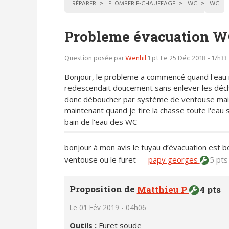
RÉPARER
PLOMBERIE-CHAUFFAGE
WC
WC
Probleme évacuation 
Question posée par
Wenhil
1 pt
Le 25 Déc 2018 - 17h33
Bonjour, le probleme a commencé quand l'eau
redescendait doucement sans enlever les déc
donc déboucher par système de ventouse mai
maintenant quand je tire la chasse toute l'eau
bain de l'eau des WC
bonjour à mon avis le tuyau d’évacuation est bo
ventouse ou le furet
—
papy georges
5 pt
Proposition de
Matthieu P
4 pts
Le 01 Fév 2019 - 04h06
Outils :
Furet soude