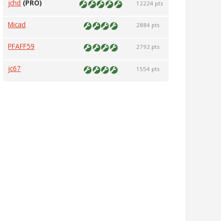
jchd
(PRO)
12224 pts
Micad
2884 pts
PFAFF59
2792 pts
jc67
1554 pts