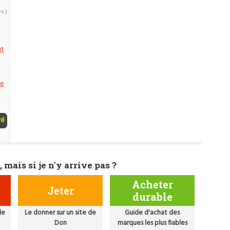
s )
ut
ée
ré
, mais si je n'y arrive pas ?
Acheter
Jeter
durable
de
Le donner sur un site de
Guide d'achat des
Don
marques les plus fiables