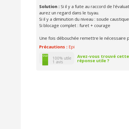
Solution :
Si il y a fuite au raccord de l'éva
aurez un regard dans le tuyau.
Si il y a diminution du niveau : soude caustiqu
Si blocage complet : furet + courage
Une fois débouchée remettre le nécessaire po
Précautions :
Epi
non
oui
Avez-vous trouvé cette
100% utile
réponse utile ?
1
avis