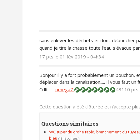
sans enlever les déchets et donc déboucher 
quand je tire la chasse toute l'eau s'évacue p
17 pts
le 01 fév 2019 - 04h34
Bonjour il y a fort probablement un bouchon, et l
déplacer dans la canalisation..... Il vous faut un
Cdlt
—
omega7
43110 pts
Cette question a été clôturée et n'accepte pl
Questions similaires
WC supendu grohe rapid, branchement du tuyea
bleu
(13 réponses )