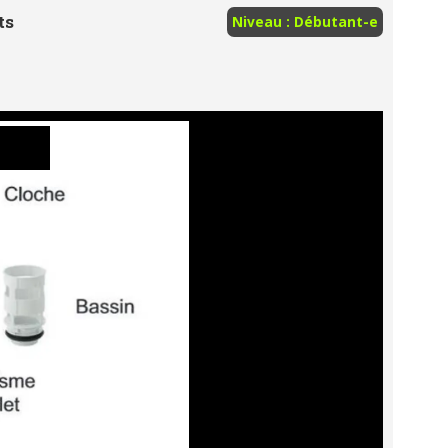
ts
Niveau : Débutant-e