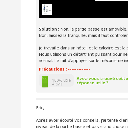
Solution :
Non, la partie basse est amovible. E
Bon, laissez la tranquille, mais il faut contrô
Je travaille dans un hôtel, et le calcaire est l
Nous utilisons un détartrant puissant pour ne
normal. Le fait d'appuyer sur le mécanisme ind
Précautions :
-------------
non
oui
Avez-vous trouvé cette
100% utile
réponse utile ?
4
avis
Eric,
Après avoir écouté vos conseils, j'ai tenté d'en
niveau de la partie basse et pas grand chose ne