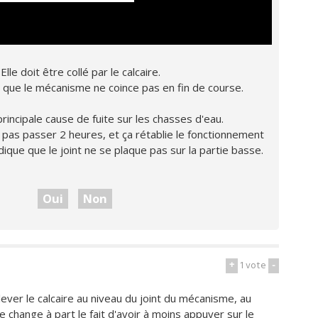
lle doit être collé par le calcaire.
ler que le mécanisme ne coince pas en fin de course.
a principale cause de fuite sur les chasses d'eau.
 pas passer 2 heures, et ça rétablie le fonctionnement
ique que le joint ne se plaque pas sur la partie basse.
Oui
Non
+
1
vote
-
lever le calcaire au niveau du joint du mécanisme, au
 change à part le fait d'avoir à moins appuyer sur le