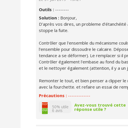
Outils :
--------
Solution :
Bonjour,
D’après vos dires, un probleme d’étanchéité a
stoppe la fuite.
Contrôler que l'ensemble du mécanisme couliss
l'ensemble pour dissoudre le calcaire. Déposer
tendance a se déformer). Le remplacer si il 
Contrôler également l'embase au fond du bassin
et le nettoyer également (attention, il y a un
Remonter le tout, et bien penser a clipper le
avec la fourchette. et refaire un essai de rem
Précautions :
-------------
non
Avez-vous trouvé cette
50% utile
réponse utile ?
oui
6
avis