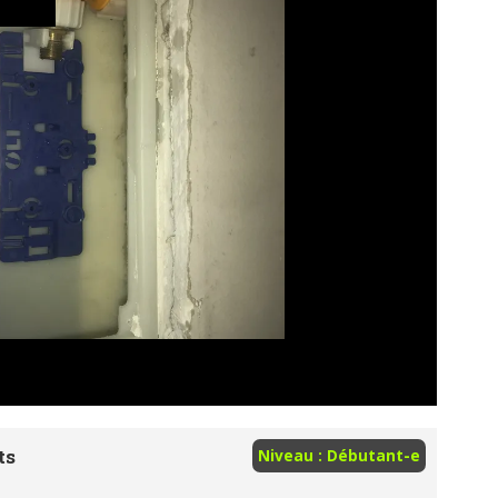
ts
Niveau : Débutant-e