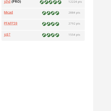
jchd
(PRO)
12224 pts
Micad
2884 pts
PFAFF59
2792 pts
jc67
1554 pts