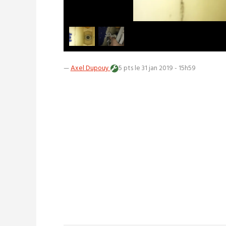
—
Axel Dupouy
5 pts
le 31 jan 2019 - 15h59