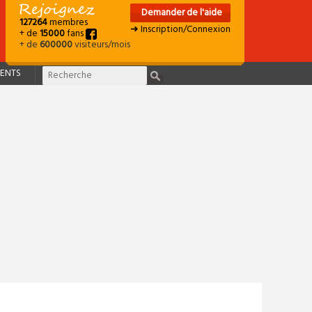
Demander de l'aide
127264
membres
➜ Inscription/Connexion
+ de
15000
fans
+ de
600000
visiteurs/mois
ENTS