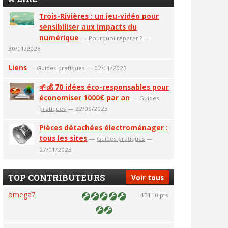
Trois-Rivières : un jeu-vidéo pour
sensibiliser aux impacts du
numérique
—
Pourquoi réparer ?
—
30/01/2026
Liens
—
Guides pratiques
— 02/11/2023
🌱💰 70 idées éco-responsables pour
économiser 1000€ par an
—
Guides
pratiques
— 22/09/2023
Pièces détachées électroménager :
tous les sites
—
Guides pratiques
—
27/01/2023
TOP CONTRIBUTEURS
Voir tous
omega7
43110 pts