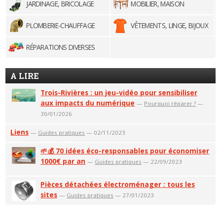
JARDINAGE, BRICOLAGE
MOBILIER, MAISON
PLOMBERIE-CHAUFFAGE
VÊTEMENTS, LINGE, BIJOUX
RÉPARATIONS DIVERSES
A LIRE
Trois-Rivières : un jeu-vidéo pour sensibiliser
aux impacts du numérique
—
Pourquoi réparer ?
—
30/01/2026
Liens
—
Guides pratiques
— 02/11/2023
🌱💰 70 idées éco-responsables pour économiser
1000€ par an
—
Guides pratiques
— 22/09/2023
Pièces détachées électroménager : tous les
sites
—
Guides pratiques
— 27/01/2023