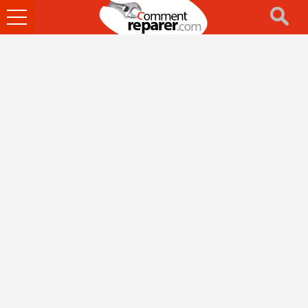
Ouvrir
le
menu