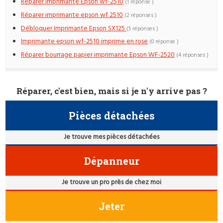
Réparer imprimante Epson wf-2510
(1 réponse )
Réparer imprimante epson wf 2510
(2 réponses )
Débloquer Imprimante Epson SX125
(5 réponses )
Imprimante epson wf-2510 imprime en rose
(0 réponse )
Réparer bourrage papier imprimante Epson WF-2520
(4 réponses )
Réparer, c'est bien, mais si je n'y arrive pas ?
Pièces détachées
Je trouve mes pièces détachées
Dépanneur
Je trouve un pro près de chez moi
Jeter