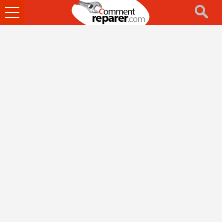
Ouvrir
le
menu