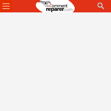
Ouvrir
le
menu