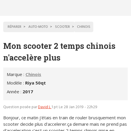
RÉPARER
AUTO-MOTO
SCOOTER
CHINOIS
Mon scooter 2 temps chinois
n'accelère plus
Marque :
Chinois
Modèle :
Riya 50qt
Année :
2017
Question posée par
David L
1 pt
Le 28 Jan 2019 - 22h29
Bonjour, ce matin j'étais en train de rouler brusquement mon
scooter decide plus d'accelerer.ça demare mais ne prend pas
d'acceleration c'est un scooter 2 temps chinois mise en