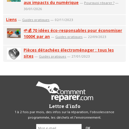
aux impacts du numérique
—
Pourquoi réparer ?
—
30/01/2026
Liens
—
Guides pratiques
— 02/11/2023
🌱💰 70 idées éco-responsables pour économiser
1000€ par an
—
Guides pratiques
— 22/09/2023
Pièces détachées électroménager : tous les
sites
—
Guides pratiques
— 27/01/2023
Lettre d'info
1 à 2 fois par mois, des infos sur la réparation, l'obsolescence
programmée, les déchets et l'environnement.
OK