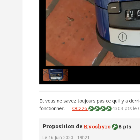
Et vous ne savez toujours pas ce qu'il y a derriè
fonctionner.
—
OC226
4303 pts
le 
Proposition de
Kyoshyro
8 pts
Le 16 Juin 2020 - 19h21