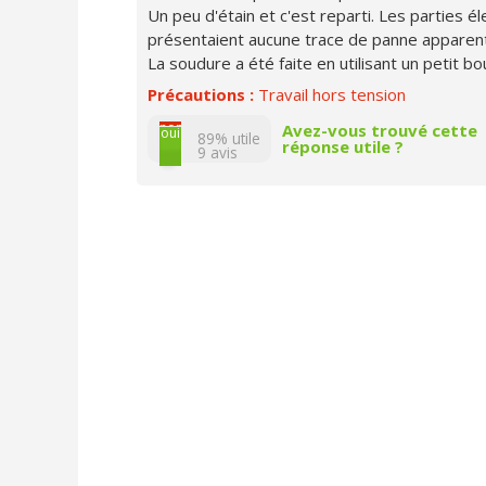
Un peu d'étain et c'est reparti. Les parties él
présentaient aucune trace de panne apparen
La soudure a été faite en utilisant un petit bout 
Précautions :
Travail hors tension
non
Avez-vous trouvé cette
oui
89% utile
réponse utile ?
9
avis