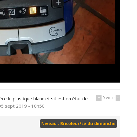
+
0
vote
-
re le plastique blanc et s'il est en état de
05 sept 2019 - 10h50
Niveau : Bricoleur/se du dimanche