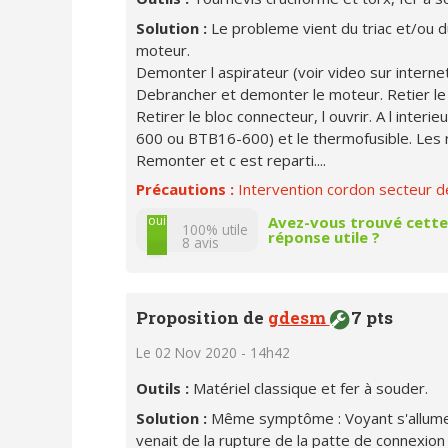
Solution :
Le probleme vient du triac et/ou d
moteur.
Demonter l aspirateur (voir video sur interne
Debrancher et demonter le moteur. Retier le c
Retirer le bloc connecteur, l ouvrir. A l interie
600 ou BTB16-600) et le thermofusible. Les 
Remonter et c est reparti....
Précautions :
Intervention cordon secteur 
non
oui
Avez-vous trouvé cette
100% utile
réponse utile ?
8
avis
Proposition de
gdesm
7 pts
Le 02 Nov 2020 - 14h42
Outils :
Matériel classique et fer à souder.
Solution :
Même symptôme : Voyant s'allume 
venait de la rupture de la patte de connexion d