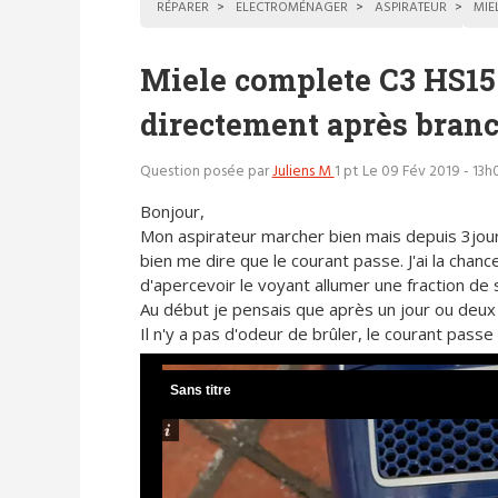
RÉPARER
ELECTROMÉNAGER
ASPIRATEUR
MIE
Miele complete C3 HS15 
directement après bran
Question posée par
Juliens M
1 pt
Le 09 Fév 2019 - 13h
Bonjour,
Mon aspirateur marcher bien mais depuis 3jours
bien me dire que le courant passe. J'ai la chanc
d'apercevoir le voyant allumer une fraction de s
Au début je pensais que après un jour ou deux il
Il n'y a pas d'odeur de brûler, le courant passe
Sans titre