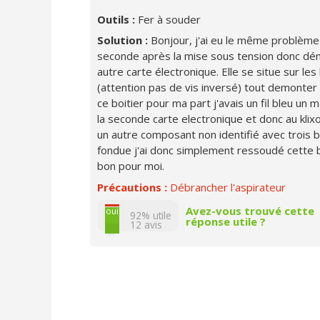
Outils :
Fer à souder
Solution :
Bonjour, j'ai eu le même problème
seconde après la mise sous tension donc démon
autre carte électronique. Elle se situe sur l
(attention pas de vis inversé) tout demonter
ce boitier pour ma part j'avais un fil bleu un
la seconde carte electronique et donc au kli
un autre composant non identifié avec trois 
fondue j'ai donc simplement ressoudé cette b
bon pour moi.
Précautions :
Débrancher l'aspirateur
non
Avez-vous trouvé cette
oui
92% utile
réponse utile ?
12
avis