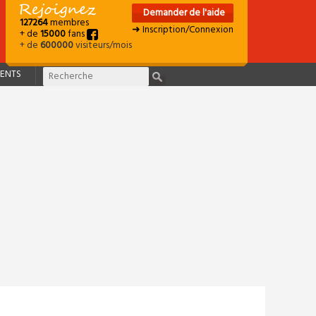
Demander de l'aide
127264
membres
➜ Inscription/Connexion
+ de
15000
fans
+ de
600000
visiteurs/mois
ENTS