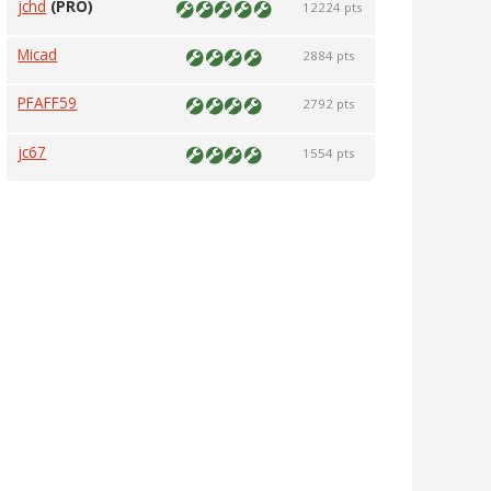
jchd
(PRO)
12224 pts
Micad
2884 pts
PFAFF59
2792 pts
jc67
1554 pts