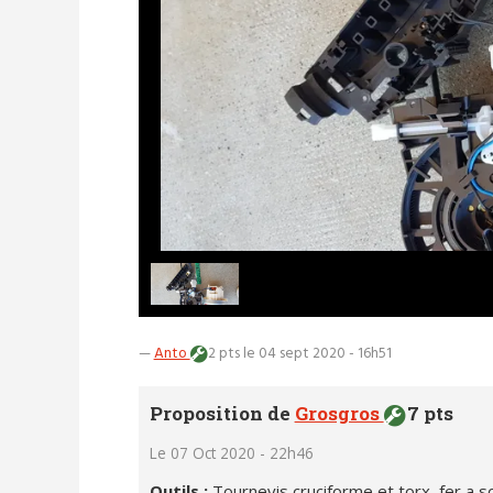
—
Anto
2 pts
le 04 sept 2020 - 16h51
Proposition de
Grosgros
7 pts
Le 07 Oct 2020 - 22h46
Outils :
Tournevis cruciforme et torx, fer a 