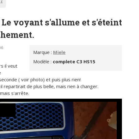
LE
Le voyant s'allume et s'éteint
chement.
06
Marque :
Miele
Modèle :
complete C3 HS15
 il veut
e
econde ( voir photo) et puis plus rien!
 repartirait de plus belle, mais rien à changer.
 mais s'arrête.