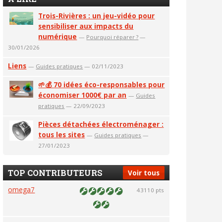
Trois-Rivières : un jeu-vidéo pour
sensibiliser aux impacts du
numérique
—
Pourquoi réparer ?
—
30/01/2026
Liens
—
Guides pratiques
— 02/11/2023
🌱💰 70 idées éco-responsables pour
économiser 1000€ par an
—
Guides
pratiques
— 22/09/2023
Pièces détachées électroménager :
tous les sites
—
Guides pratiques
—
27/01/2023
TOP CONTRIBUTEURS
Voir tous
omega7
43110 pts