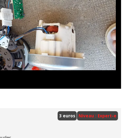
3 euros
Niveau : Expert-e
souder