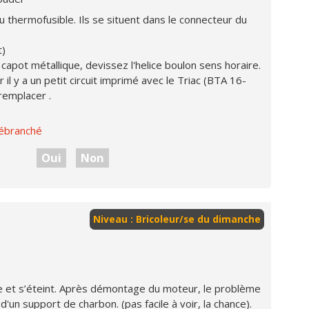
u thermofusible. Ils se situent dans le connecteur du
t)
apot métallique, devissez l'helice boulon sens horaire.
ur il y a un petit circuit imprimé avec le Triac (BTA 16-
remplacer .
débranché
Oui
Non
Niveau : Bricoleur/se du dimanche
et s’éteint. Après démontage du moteur, le problème
'un support de charbon. (pas facile à voir, la chance).