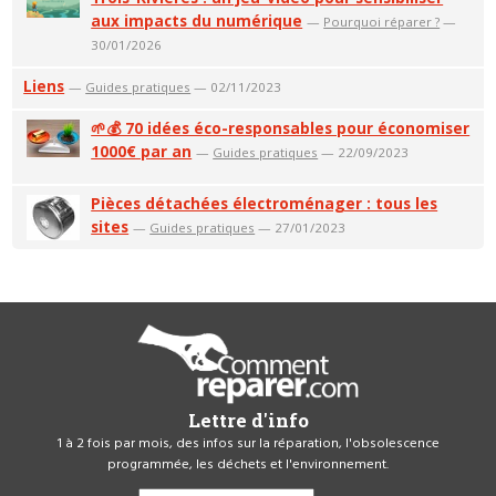
aux impacts du numérique
—
Pourquoi réparer ?
—
30/01/2026
Liens
—
Guides pratiques
— 02/11/2023
🌱💰 70 idées éco-responsables pour économiser
1000€ par an
—
Guides pratiques
— 22/09/2023
Pièces détachées électroménager : tous les
sites
—
Guides pratiques
— 27/01/2023
Lettre d'info
1 à 2 fois par mois, des infos sur la réparation, l'obsolescence
programmée, les déchets et l'environnement.