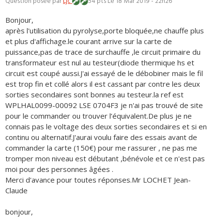
Question posée par
Ljc
54 pts
Le 18 Mar 2019 - 22h26
Bonjour,
après l'utilisation du pyrolyse,porte bloquée,ne chauffe plus
et plus d'affichage.le courant arrive sur la carte de
puissance,pas de trace de surchauffe ,le circuit primaire du
transformateur est nul au testeur(diode thermique hs et
circuit est coupé aussi.J'ai essayé de le débobiner mais le fil
est trop fin et collé alors il est cassant par contre les deux
sorties secondaires sont bonnes au testeur.la ref est
WPLHAL0099-00092 LSE 0704F3 je n'ai pas trouvé de site
pour le commander ou trouver l’équivalent.De plus je ne
connais pas le voltage des deux sorties secondaires et si en
continu ou alternatif.J'aurai voulu faire des essais avant de
commander la carte (150€) pour me rassurer , ne pas me
tromper mon niveau est débutant ,bénévole et ce n'est pas
moi pour des personnes âgées .
Merci d'avance pour toutes réponses.Mr LOCHET Jean-
Claude
bonjour,