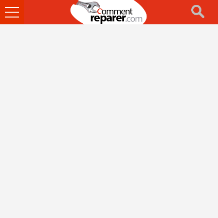
Ouvrir
le
menu