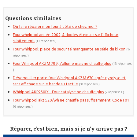
Questions similaires
Où faire réparer mon four à côté de chez moi ?
Four whirlpool année 2002; 4 diodes éteintes sur l’afficheur,
subitement.
(13 réponses )
Four whirlpool: piece de securité manquante en série du klixon
(17
réponses )
Four Whirpool AKZM 799, s'allume mais ne chauffe plus.
(18 réponses
)
Déverrouiller porte four Whirlpool AKZM 670 après pyrolyse et
sans affichage sur le bandeau tactile
(10 réponses )
Whirlpool AKP250IX - Four catalyse ne chauffe plus
(7 réponses )
Four whirpool akz 520/wh ne chauffe pas suffisamment. Code F01
(6 réponses )
Réparer, c'est bien, mais si je n'y arrive pas ?