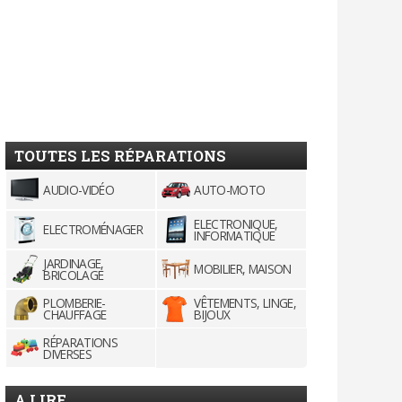
TOUTES LES RÉPARATIONS
AUDIO-VIDÉO
AUTO-MOTO
ELECTRONIQUE,
ELECTROMÉNAGER
INFORMATIQUE
JARDINAGE,
MOBILIER, MAISON
BRICOLAGE
PLOMBERIE-
VÊTEMENTS, LINGE,
CHAUFFAGE
BIJOUX
RÉPARATIONS
DIVERSES
A LIRE