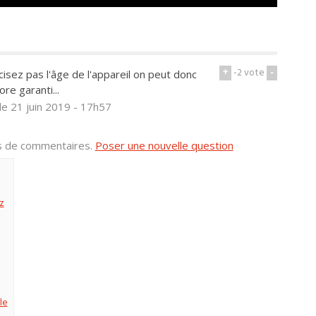
+
-2
vote
-
ez pas l'âge de l'appareil on peut donc
re garanti...
le 21 juin 2019 - 17h57
us de commentaires.
Poser une nouvelle question
z
le