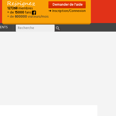
Demander de l'aide
127268
membres
➜ Inscription/Connexion
+ de
15000
fans
+ de
600000
visiteurs/mois
ENTS