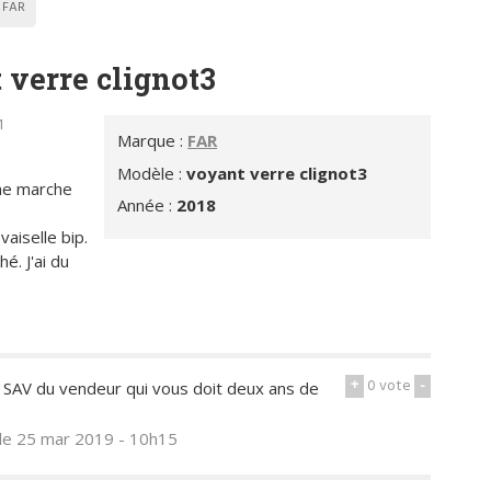
FAR
 verre clignot3
1
Marque :
FAR
Modèle :
voyant verre clignot3
 ne marche
Année :
2018
aiselle bip.
é. J'ai du
+
0
vote
-
au SAV du vendeur qui vous doit deux ans de
le 25 mar 2019 - 10h15