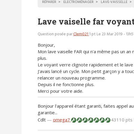
RÉPARER
ELECTROMÉNAGER
LAVE-VAISSELLE
Lave vaiselle far voyant
Question posée par
Clem021
1 pt
Le 23 Mar 2019 - 13h5
Bonjour,
Mon lave vaiselle FAR qui n'a même pas un an
plus.
Le voyant verre clignote rapidement et le lave v
J'avais lancé un cycle. Mon petit garçon y a touch
relancer un nouveau programme.
Depuis il ne fonctionne plus.
Merci pour votre aide.
Bonjour l'appareil étant garanti, faites appel 
garantie...
Cdlt
—
omega7
43110 pts