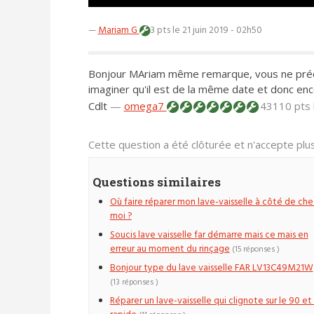
—
Mariam G
3 pts
le 21 juin 2019 - 02h50
Bonjour MAriam même remarque, vous ne précis
imaginer qu'il est de la même date et donc enco
Cdlt
—
omega7
43110 pts
Cette question a été clôturée et n'accepte pl
Questions similaires
Où faire réparer mon lave-vaisselle à côté de che
moi ?
Soucis lave vaisselle far démarre mais ce mais en
erreur au moment du rinçage
(15 réponses )
Bonjour type du lave vaisselle FAR LV13C49M21W
(13 réponses )
Réparer un lave-vaisselle qui clignote sur le 90 et 