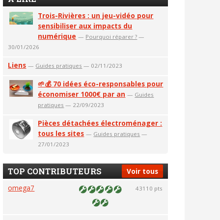
Trois-Rivières : un jeu-vidéo pour
sensibiliser aux impacts du
numérique
—
Pourquoi réparer ?
—
30/01/2026
Liens
—
Guides pratiques
— 02/11/2023
🌱💰 70 idées éco-responsables pour
économiser 1000€ par an
—
Guides
pratiques
— 22/09/2023
Pièces détachées électroménager :
tous les sites
—
Guides pratiques
—
27/01/2023
TOP CONTRIBUTEURS
Voir tous
omega7
43110 pts