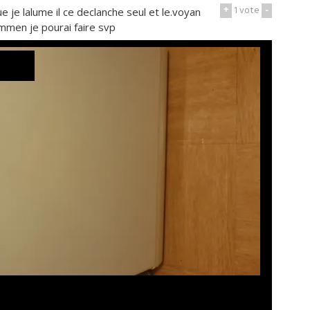
+
1
vote
-
e je lalume il ce declanche seul et le.voyan
ommen je pourai faire svp