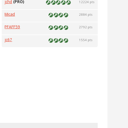
jchd
(PRO)
12224 pts
Micad
2884 pts
PFAFF59
2792 pts
jc67
1554 pts