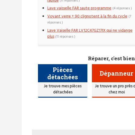
rapide
(11 réponses )
Lave vaisselle FAR saute programme
(4 réponses )
Voyant verre + 90 clignotent à la fin du cycle
(7
réponses )
Lave Vaiselle FAR LV12C47GZ17IX qui ne vidange
plus
(11 réponses )
Réparer, c'est bien
Pièces
Dépanneur
détachées
Je trouve mes pièces
Je trouve un pro près 
détachées
chez moi