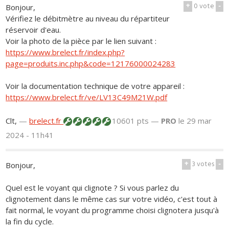
+
0
vote
-
Bonjour,
Vérifiez le débitmètre au niveau du répartiteur
réservoir d'eau.
Voir la photo de la pièce par le lien suivant :
https://www.brelect.fr/index.php?
page=produits.inc.php&code=12176000024283
Voir la documentation technique de votre appareil :
https://www.brelect.fr/ve/LV13C49M21W.pdf
Clt,
—
brelect.fr
10601 pts —
PRO
le 29 mar
2024 - 11h41
+
3
votes
-
Bonjour,
Quel est le voyant qui clignote ? Si vous parlez du
clignotement dans le même cas sur votre vidéo, c'est tout à
fait normal, le voyant du programme choisi clignotera jusqu'à
la fin du cycle.