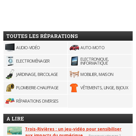
TOUTES LES RÉPARATIONS
AUDIO-VIDÉO
AUTO-MOTO
ELECTRONIQUE,
ELECTROMÉNAGER
INFORMATIQUE
JARDINAGE, BRICOLAGE
MOBILIER, MAISON
PLOMBERIE-CHAUFFAGE
VÊTEMENTS, LINGE, BIJOUX
RÉPARATIONS DIVERSES
A LIRE
Trois-Rivières : un jeu-vidéo pour sensibiliser
aux impacts du numérique
—
Pourquoi réparer ?
—