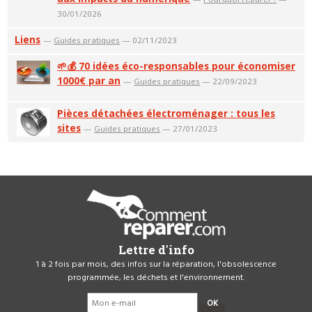
30/01/2026
Liens
—
Guides pratiques
— 02/11/2023
🌱💰 70 idées éco-responsables pour économiser
1000€ par an
—
Guides pratiques
— 22/09/2023
Pièces détachées électroménager : tous les
sites
—
Guides pratiques
— 27/01/2023
Lettre d'info
1 à 2 fois par mois, des infos sur la réparation, l'obsolescence
programmée, les déchets et l'environnement.
OK