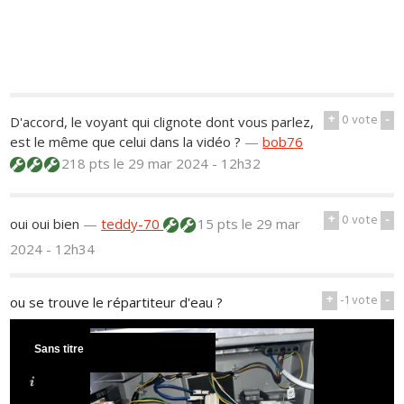
+
0
vote
-
D'accord, le voyant qui clignote dont vous parlez,
est le même que celui dans la vidéo ?
—
bob76
218 pts
le 29 mar 2024 - 12h32
+
0
vote
-
oui oui bien
—
teddy-70
15 pts
le 29 mar
2024 - 12h34
+
-1
vote
-
ou se trouve le répartiteur d'eau ?
Sans titre