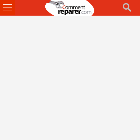
Ouvrir
le
menu