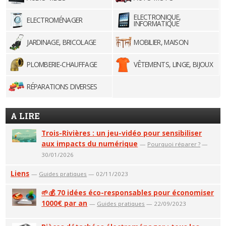
ELECTRONIQUE,
ELECTROMÉNAGER
INFORMATIQUE
JARDINAGE, BRICOLAGE
MOBILIER, MAISON
PLOMBERIE-CHAUFFAGE
VÊTEMENTS, LINGE, BIJOUX
RÉPARATIONS DIVERSES
A LIRE
Trois-Rivières : un jeu-vidéo pour sensibiliser
aux impacts du numérique
—
Pourquoi réparer ?
—
30/01/2026
Liens
—
Guides pratiques
— 02/11/2023
🌱💰 70 idées éco-responsables pour économiser
1000€ par an
—
Guides pratiques
— 22/09/2023