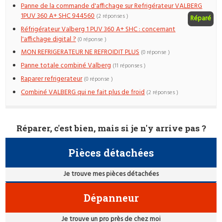
Panne de la commande d'affichage sur Refrigérateur VALBERG
1PUV 360 A+ SHC 944560
(2 réponses )
Réparé
Réfrigérateur Valberg 1 PUV 360 A+ SHC : concernant
l'affichage digital ?
(0 réponse )
MON REFRIGERATEUR NE REFROIDIT PLUS
(0 réponse )
Panne totale combiné Valberg
(11 réponses )
Raparer refrigerateur
(0 réponse )
Combiné VALBERG qui ne fait plus de froid
(2 réponses )
Réparer, c'est bien, mais si je n'y arrive pas ?
Pièces détachées
Je trouve mes pièces détachées
Dépanneur
Je trouve un pro près de chez moi