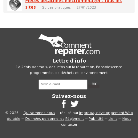
Pièces détachées électroménager : tous les
sites
—
Guides pratiques
— 27/01/2023
Lettre d'info
1 à 2 fois par mois, des infos sur la réparation, l'obsolescence
programmée, les déchets et l'environnement.
OK
Suivez-nous
© 2026 —
Qui sommes-nous
— réalisé par
Improba, développement Web
durable
—
Données personnelles
Règlement
—
Publicité
—
Liens
—
Nous
contacter