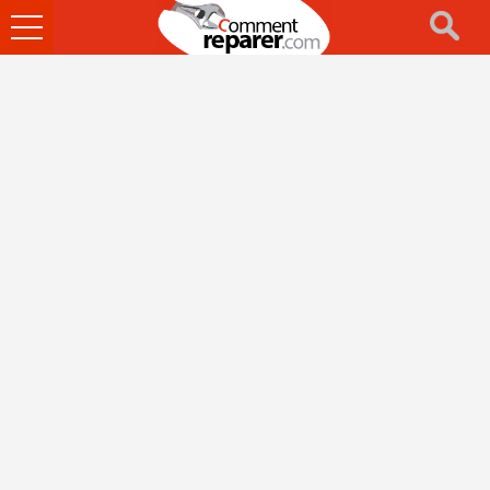
Ouvrir
le
menu