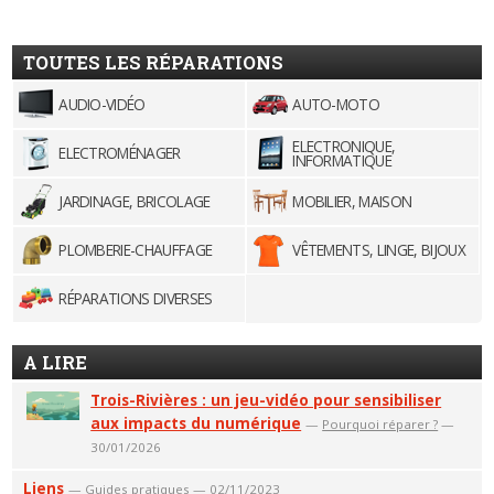
TOUTES LES RÉPARATIONS
AUDIO-VIDÉO
AUTO-MOTO
ELECTRONIQUE,
ELECTROMÉNAGER
INFORMATIQUE
JARDINAGE, BRICOLAGE
MOBILIER, MAISON
PLOMBERIE-CHAUFFAGE
VÊTEMENTS, LINGE, BIJOUX
RÉPARATIONS DIVERSES
A LIRE
Trois-Rivières : un jeu-vidéo pour sensibiliser
aux impacts du numérique
—
Pourquoi réparer ?
—
30/01/2026
Liens
—
Guides pratiques
— 02/11/2023