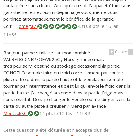
sur la pièce sans doute. Quoi qu'il en soit l'appareil étant sous
garantie ne tentez aucun dépannage vous-même vous
perdriez automatiquement le bénéfice de la garantie.
Cdlt
—
omega7
43108 pts
le 16 jan -
11h55
+
0
vote
-
Bonjour, panne similaire sur mon combiné
VALBERG CNF27OFW625C ,(Hors garantie mais
très peu servi destiné au stockage occasionnel)la partie
CONGELO semble faire du froid correctement par contre
plus de froid dans la partie haute et le ventilateur semble
tourner par intermittence et c'est lui qui envoi le froid dans la
partie haute. J'ai changé la sonde dans la partie Frigo mais
sans résultat. Dois-je changer le ventilo ou me diriger vers la
carte ou autre piste à creuser ? Merci par avance
—
Montauk80
14 pts
le 12 fév - 11h32
Cette question a été clôturée et n'accepte plus de