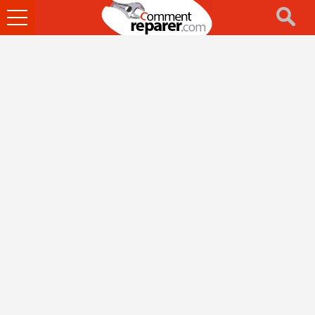
Ouvrir
le
menu