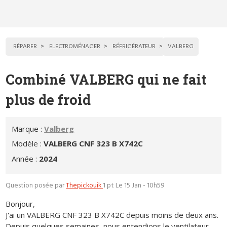
RÉPARER
ELECTROMÉNAGER
RÉFRIGÉRATEUR
VALBERG
Combiné VALBERG qui ne fait
plus de froid
Marque :
Valberg
Modèle :
VALBERG CNF 323 B X742C
Année :
2024
Question posée par
Thepickouik
1 pt
Le 15 Jan - 10h59
Bonjour,
J'ai un VALBERG CNF 323 B X742C depuis moins de deux ans.
Depuis quelques semaines, nous entendions le ventilateur