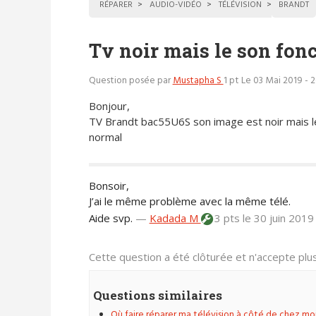
RÉPARER
AUDIO-VIDÉO
TÉLÉVISION
BRANDT
Tv noir mais le son fon
Question posée par
Mustapha S
1 pt
Le 03 Mai 2019 - 
Bonjour,
TV Brandt bac55U6S son image est noir mais l
normal
Bonsoir,
J’ai le même problème avec la même télé.
Aide svp.
—
Kadada M
3 pts
le 30 juin 2019
Cette question a été clôturée et n'accepte pl
Questions similaires
Où faire réparer ma télévision à côté de chez moi