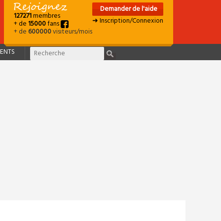
Demander de l'aide
127271
membres
➜ Inscription/Connexion
+ de
15000
fans
+ de
600000
visiteurs/mois
ENTS