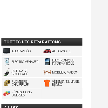
TOUTES LES RÉPARATIONS
AUDIO-VIDÉO
AUTO-MOTO
ELECTRONIQUE,
ELECTROMÉNAGER
INFORMATIQUE
JARDINAGE,
MOBILIER, MAISON
BRICOLAGE
PLOMBERIE-
VÊTEMENTS, LINGE,
CHAUFFAGE
BIJOUX
RÉPARATIONS
DIVERSES
A LIRE