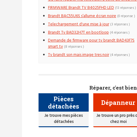
FIRMWARE Brandt TV B4025FHD LED
(13 réponses )
Brandt BAC55U6S s’allume écran noire
(0 réponse )
Telechargement d'une mise à jour
(3 réponses )
Brandt Tv BAD32H7T en bootloop
(4 réponses )
Demande de firmware pour tv brandt BAD43F7S
smart tv
(8 réponses )
Tv brandt son mais image tres noir
(4 réponses )
Réparer, c'est bien
Pièces
Dépanneur
détachées
Je trouve mes pièces
Je trouve un pro près 
détachées
chez moi