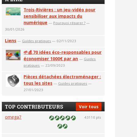
Trois-Rivières : un jeu-vidéo pour
sensibiliser aux impacts du
numérique
—
Pourquoi réparer ?
—
30/01/2026
Liens
—
Guides pratiques
— 02/11/2023
🌱💰 70 idées éco-responsables pour
économiser 1000€ par an
—
Guides
pratiques
— 22/09/2023
Pièces détachées électroménager :
tous les sites
—
Guides pratiques
—
27/01/2023
TOP CONTRIBUTEURS
Voir tous
omega7
43110 pts