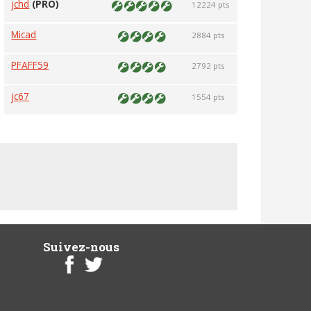
jchd
(PRO)
12224 pts
Micad
2884 pts
PFAFF59
2792 pts
jc67
1554 pts
Suivez-nous