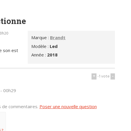
ctionne
20h20
Marque :
Brandt
Modèle :
Led
e son est
Année :
2018
+
-1
vote
-
 - 00h29
us de commentaires.
Poser une nouvelle question
 ?