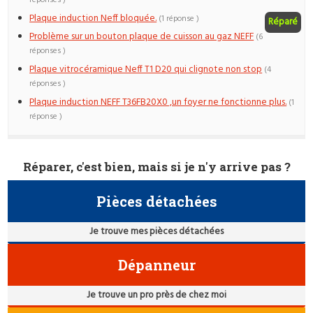
Plaque induction Neff bloquée.
(1 réponse )
Réparé
Problème sur un bouton plaque de cuisson au gaz NEFF
(6
réponses )
Plaque vitrocéramique Neff T1 D20 qui clignote non stop
(4
réponses )
Plaque induction NEFF T36FB20X0 ,un foyer ne fonctionne plus.
(1
réponse )
Réparer, c'est bien, mais si je n'y arrive pas ?
Pièces détachées
Je trouve mes pièces détachées
Dépanneur
Je trouve un pro près de chez moi