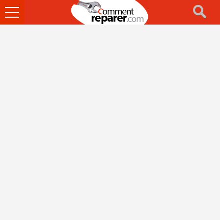
Ouvrir
le
menu