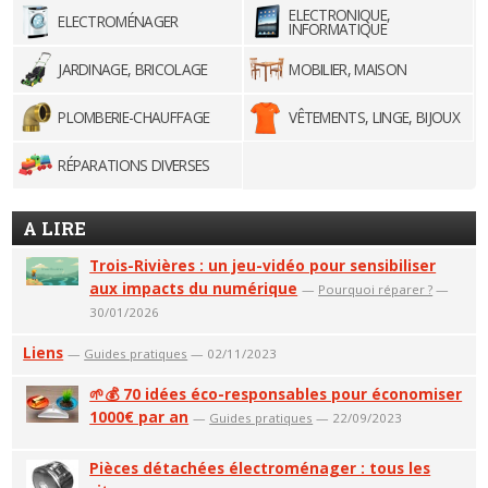
ELECTRONIQUE,
ELECTROMÉNAGER
INFORMATIQUE
JARDINAGE, BRICOLAGE
MOBILIER, MAISON
PLOMBERIE-CHAUFFAGE
VÊTEMENTS, LINGE, BIJOUX
RÉPARATIONS DIVERSES
A LIRE
Trois-Rivières : un jeu-vidéo pour sensibiliser
aux impacts du numérique
—
Pourquoi réparer ?
—
30/01/2026
Liens
—
Guides pratiques
— 02/11/2023
🌱💰 70 idées éco-responsables pour économiser
1000€ par an
—
Guides pratiques
— 22/09/2023
Pièces détachées électroménager : tous les