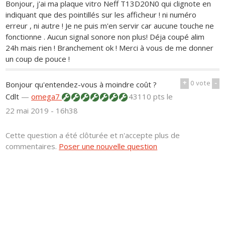
Bonjour, j'ai ma plaque vitro Neff T13D20N0 qui clignote en
indiquant que des pointillés sur les afficheur ! ni numéro
erreur , ni autre ! Je ne puis m'en servir car aucune touche ne
fonctionne . Aucun signal sonore non plus! Déja coupé alim
24h mais rien ! Branchement ok ! Merci à vous de me donner
un coup de pouce !
+
0
vote
-
Bonjour qu'entendez-vous à moindre coût ?
Cdlt
—
omega7
43110 pts
le
22 mai 2019 - 16h38
Cette question a été clôturée et n'accepte plus de
commentaires.
Poser une nouvelle question