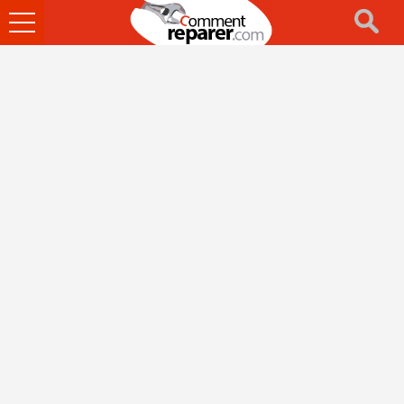
Ouvrir
le
menu