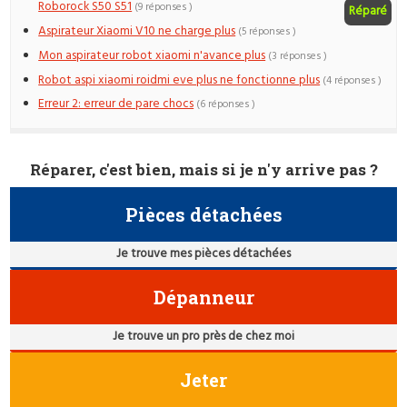
Roborock S50 S51
(9 réponses )
Réparé
Aspirateur Xiaomi V10 ne charge plus
(5 réponses )
Mon aspirateur robot xiaomi n'avance plus
(3 réponses )
Robot aspi xiaomi roidmi eve plus ne fonctionne plus
(4 réponses )
Erreur 2: erreur de pare chocs
(6 réponses )
Réparer, c'est bien, mais si je n'y arrive pas ?
Pièces détachées
Je trouve mes pièces détachées
Dépanneur
Je trouve un pro près de chez moi
Jeter