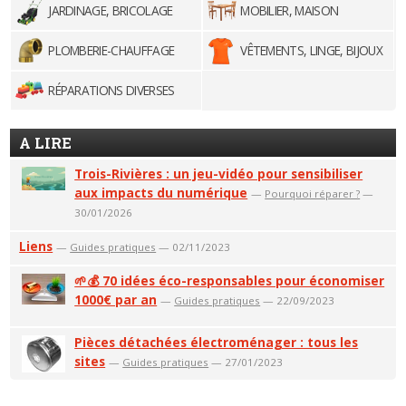
JARDINAGE, BRICOLAGE
MOBILIER, MAISON
PLOMBERIE-CHAUFFAGE
VÊTEMENTS, LINGE, BIJOUX
RÉPARATIONS DIVERSES
A LIRE
Trois-Rivières : un jeu-vidéo pour sensibiliser
aux impacts du numérique
—
Pourquoi réparer ?
—
30/01/2026
Liens
—
Guides pratiques
— 02/11/2023
🌱💰 70 idées éco-responsables pour économiser
1000€ par an
—
Guides pratiques
— 22/09/2023
Pièces détachées électroménager : tous les
sites
—
Guides pratiques
— 27/01/2023