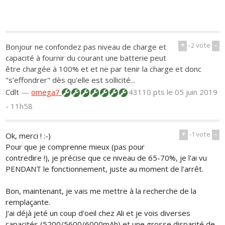
+
-2
vote
-
Bonjour ne confondez pas niveau de charge et
capacité à fournir du courant une batterie peut
être chargée à 100% et et ne par tenir la charge et donc
"s’effondrer" dès qu'elle est sollicité...
Cdlt
—
omega7
43110 pts
le 05 juin 2019
- 11h58
+
-1
vote
-
Ok, merci ! :-)
Pour que je comprenne mieux (pas pour
contredire !), je précise que ce niveau de 65-70%, je l'ai vu
PENDANT le fonctionnement, juste au moment de l'arrêt.
Bon, maintenant, je vais me mettre à la recherche de la
remplaçante.
J'ai déjà jeté un coup d'oeil chez Ali et je vois diverses
capacités (5200/5600/6000mAh) et une grosse disparité de