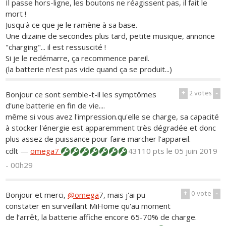
Il passe hors-ligne, les boutons ne réagissent pas, il fait le
mort !
Jusqu'à ce que je le ramène à sa base.
Une dizaine de secondes plus tard, petite musique, annonce
"charging"... il est ressuscité !
Si je le redémarre, ça recommence pareil.
(la batterie n'est pas vide quand ça se produit...)
+
2
votes
-
Bonjour ce sont semble-t-il les symptômes
d'une batterie en fin de vie....
même si vous avez l'impression.qu'elle se charge, sa capacité
à stocker l'énergie est apparemment très dégradée et donc
plus assez de puissance pour faire marcher l'appareil.
cdlt
—
omega7
43110 pts
le 05 juin 2019
- 00h29
+
0
vote
-
Bonjour et merci,
@omega
7, mais j'ai pu
constater en surveillant MiHome qu'au moment
de l’arrêt, la batterie affiche encore 65-70% de charge.