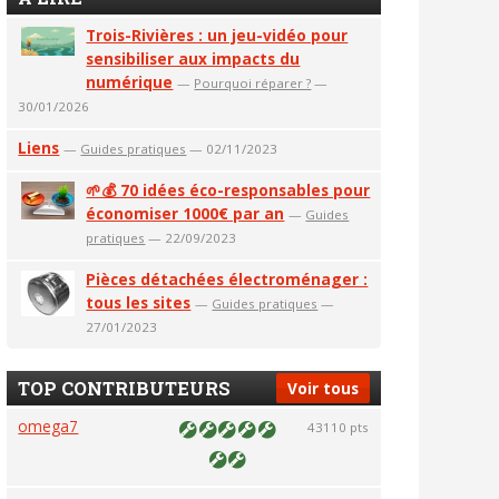
Trois-Rivières : un jeu-vidéo pour
sensibiliser aux impacts du
numérique
—
Pourquoi réparer ?
—
30/01/2026
Liens
—
Guides pratiques
— 02/11/2023
🌱💰 70 idées éco-responsables pour
économiser 1000€ par an
—
Guides
pratiques
— 22/09/2023
Pièces détachées électroménager :
tous les sites
—
Guides pratiques
—
27/01/2023
TOP CONTRIBUTEURS
Voir tous
omega7
43110 pts