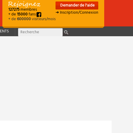
Demander de l'aide
127275
membres
➜ Inscription/Connexion
+ de
15000
fans
+ de
600000
visiteurs/mois
ENTS