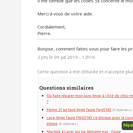
Il me semble que les codes 5x concerne le mo
Merci à vous de votre aide.
Cordialement,
Pierre.
Bonjour, comment faites vous pour faire les 
2 pts
le 09 juil 2019 - 12h16
Cette question a été clôturée et n'accepte pl
Questions similaires
Où faire réparer mon lave-linge à côté de chez m
?
Panne 21 sur lave linge faure fwg5145
(6 réponses )
Lave-linge faure FWG5145 ce bloque avec la cuv
pleine
(8 réponses )
Répa
Machile à Laver qui ne démarre pas - Faure