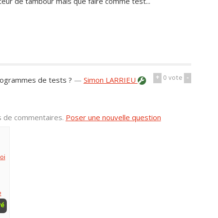
teur de tambour mais que faire comme test...
+
0
vote
-
programmes de tests ?
—
Simon LARRIEU
us de commentaires.
Poser une nouvelle question
oi
e
ré