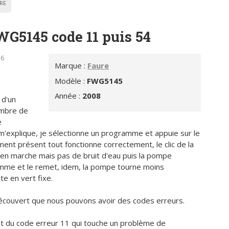
RE
WG5145 code 11 puis 54
46
Marque :
Faure
Modèle :
FWG5145
Année :
2008
 d'un
ombre de
e
m'explique, je sélectionne un programme et appuie sur le
ent présent tout fonctionne correctement, le clic de la
en marche mais pas de bruit d'eau puis la pompe
ramme et le remet, idem, la pompe tourne moins
e en vert fixe.
ai découvert que nous pouvons avoir des codes erreurs.
ssait du code erreur 11 qui touche un problème de