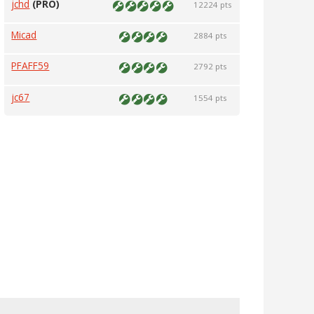
jchd
(PRO)
12224 pts
Micad
2884 pts
PFAFF59
2792 pts
jc67
1554 pts