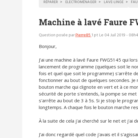
RÉPARER
ELECTROMÉNAGER
LAVE-LINGE
FAU
Machine à lavé Faure F
Question posée par
Pierre85
1 pt
Le 04 Juil 2019 - 08h
Bonjour,
J'ai une machine à lavé Faure FWG5145 qui lors
lancement de programme (quelques soit le n
fois et quel que soit le programme) s'arrête d
fonctionner au bout de quelques secondes. Je 
bouton marche qui clignote en vert et à ce mom
sécurité de porte s'entends, la pompe se met 
s'arrête au bout de 3 à 5s. Si je stop le prog
longtemps. A chaque fois le bouton marche rest
À la suite de cela j'ai cherché sur le net et j'
J'ai donc regardé quel code j'avais et il s'agi