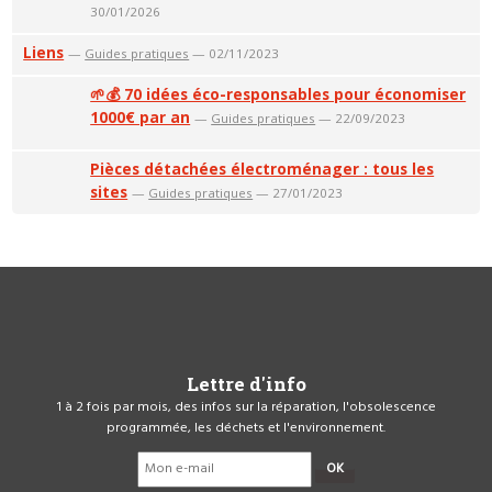
30/01/2026
Liens
—
Guides pratiques
— 02/11/2023
🌱💰 70 idées éco-responsables pour économiser
1000€ par an
—
Guides pratiques
— 22/09/2023
Pièces détachées électroménager : tous les
sites
—
Guides pratiques
— 27/01/2023
Lettre d'info
1 à 2 fois par mois, des infos sur la réparation, l'obsolescence
programmée, les déchets et l'environnement.
OK