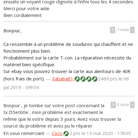
ensuite un voyant rouge clignote à l’infini tous les 4 secondes.
Merci pour votre aide.
Bien cordialement
+
-1
vote
-
Bonjour,
Ca ressemble à un problème de soudures qui chauffent et ne
fonctionnent plus bien.
Probablement sur la carte T-con. La réparation nécessite du
matériel bien spécifique.
Sur ebay vous pouvez trouver la carte aux alentours de 40€
(hors frais de port).
—
Xababa81
2469 pts
le 06
juil 2019 - 09h54
+
0
vote
-
Bonjour , je tombe sur votre post concernant la
tx l55et60e , mon problème est exactement le
même que le.votre depuis 3 jours. Avez vous trouver la
source du problème et avez pu le réparer
En vous remerciant
—
Coco
2 pts
le 13 mai 2020 - 15h30