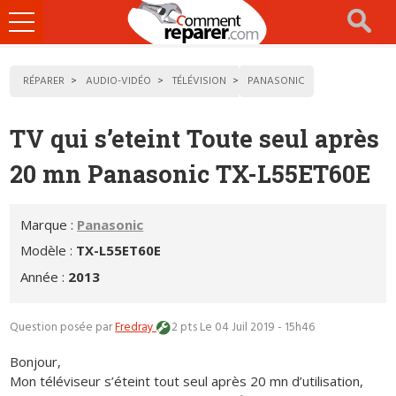
Ouvrir
le
menu
RÉPARER
AUDIO-VIDÉO
TÉLÉVISION
PANASONIC
TV qui s’eteint Toute seul après
20 mn Panasonic TX-L55ET60E
Marque :
Panasonic
Modèle :
TX-L55ET60E
Année :
2013
Question posée par
Fredray
2 pts
Le 04 Juil 2019 - 15h46
Bonjour,
Mon téléviseur s’éteint tout seul après 20 mn d’utilisation,