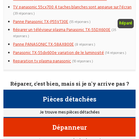
TV panasonic 55cx700 4 taches blanches sont apparue sur l'écran
(39 réponses )
Panne Panasonic TX-P55VT30E
(55 réponses )
Réparé
Réparer un téléviseur plasma Panasonic TX-55DX600E
(35
réponses )
Panne PANASONIC TX-58AX800E
(8 réponses )
Panasonic TX-55dx600e variation de le luminosité
(14 réponses )
Reparation tv plasma panasonic
(10 réponses )
Réparer, c'est bien, mais si je n'y arrive pas ?
Pièces détachées
Je trouve mes pièces détachées
Dépanneur