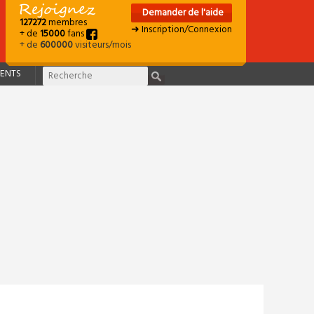
Demander de l'aide
127272
membres
➜ Inscription/Connexion
+ de
15000
fans
+ de
600000
visiteurs/mois
ENTS