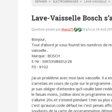
RÉPARER
ELECTROMÉNAGER
LAVE-VAISSELLE
Lave-Vaisselle Bosch s’a
Question posée par
Maxiz71
23 pts
Le 24 Aoû 201
Bonjour,
Tout d’abord je vous fournit les numéros de m
vaisselle .
Marque : BOSCH
E-Nr : SMI53M86EU/28
FD : 9102
j’ai un problème avec mon lave vaisselle. Il a en
s’arretais en cours de cycle sur le programme a
je suis obliger d’attendre qu’il veuille bien r
le faisais moins, j’utilise donc le programme eco.
s’allume 20s et s’eteind pendant 1min ou plus et
c’est qu’aucun code défaut ne c’est jamais affiché
soudures de la carte de programmation démonter