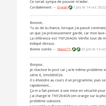
Ce serait sympa de pouvoir m'aider.
Cordialement
—
Erwan
7 pts
le 14 oct 202
Bonsoir,
Tu as de la chance, lorsque j’ai passé commande
un que j’ai précieusement gardé, car mon lave-
La référence est TNY264GN. Vérifie tout de m
indiqué dessus.
Bonne soirée
—
Maxiz71
23 pts
le 14 o
Bonjour,
Je réactive le post car j ai le même problème 
série 6, Sms68ti02e.
Il s éteindre au cours d un programme, puis se 
rapidement....
Ça m a fait penser à une mise en sécurité pour
J ai changé le TNY264GN (en orange sur la phot
problème subsiste.