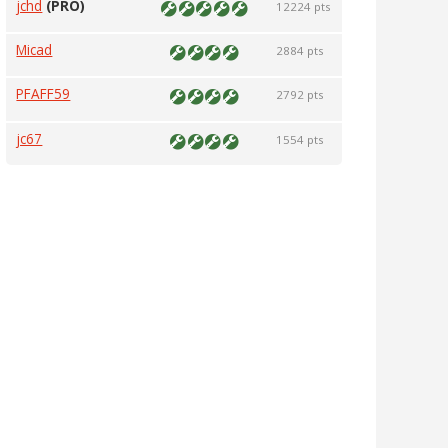
jchd
(PRO)
12224 pts
Micad
2884 pts
PFAFF59
2792 pts
jc67
1554 pts