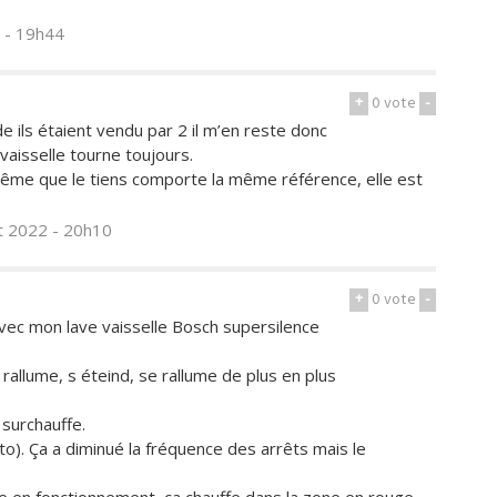
2 - 19h44
+
0
vote
-
 ils étaient vendu par 2 il m’en reste donc
vaisselle tourne toujours.
ême que le tiens comporte la même référence, elle est
ct 2022 - 20h10
+
0
vote
-
avec mon lave vaisselle Bosch supersilence
rallume, s éteind, se rallume de plus en plus
 surchauffe.
o). Ça a diminué la fréquence des arrêts mais le