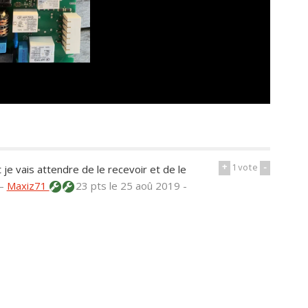
+
1
vote
-
 je vais attendre de le recevoir et de le
—
Maxiz71
23 pts
le 25 aoû 2019 -