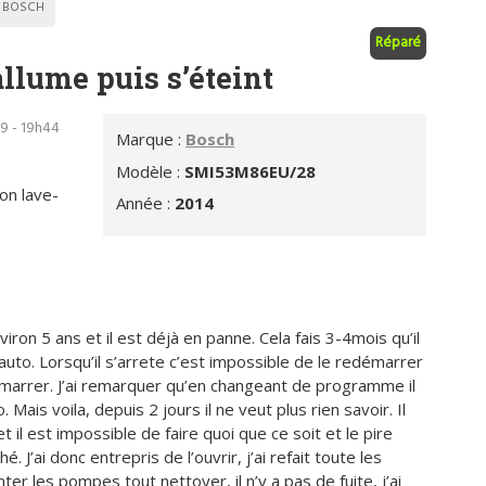
BOSCH
Réparé
llume puis s’éteint
9 - 19h44
Marque :
Bosch
Modèle :
SMI53M86EU/28
on lave-
Année :
2014
viron 5 ans et il est déjà en panne. Cela fais 3-4mois qu’il
uto. Lorsqu’il s’arrete c’est impossible de le redémarrer
edémarrer. J’ai remarquer qu’en changeant de programme il
 Mais voila, depuis 2 jours il ne veut plus rien savoir. Il
 il est impossible de faire quoi que ce soit et le pire
. J’ai donc entrepris de l’ouvrir, j’ai refait toute les
 les pompes tout nettoyer, il n’y a pas de fuite, j’ai