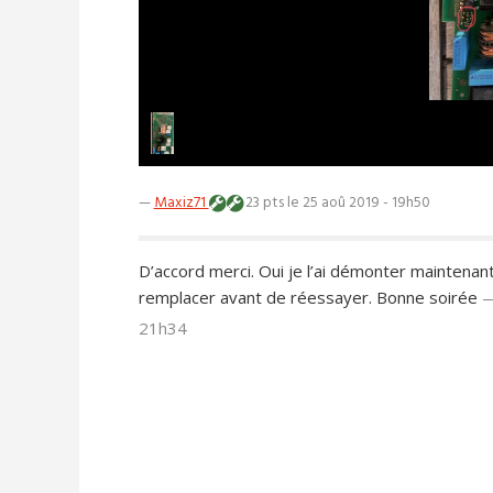
—
Maxiz71
23 pts
le 25 aoû 2019 - 19h50
D’accord merci. Oui je l’ai démonter maintenant
remplacer avant de réessayer. Bonne soirée
21h34