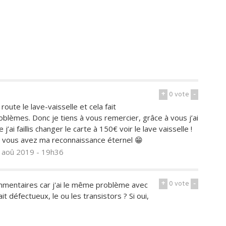
+
0
vote
-
oute le lave-vaisselle et cela fait
blèmes. Donc je tiens à vous remercier, grâce à vous j’ai
’ai faillis changer le carte à 150€ voir le lave vaisselle !
 vous avez ma reconnaissance éternel 😁
8 aoû 2019 - 19h36
+
0
vote
-
ommentaires car j'ai le même problème avec
défectueux, le ou les transistors ? Si oui,