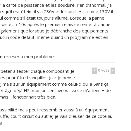
a carte de puissance et les soudure, rien d’anormal. J’ai
u’il est éteint il y’a 230V et lorsqu’il est allumé 130V il
l comme s’il était toujours allumé. Lorsque la panne
3 fois et 5-10s après le premier relais se remet à claquer
ué également que lorsque je débranche des equipements
t aucun code défaut, même quand un programme est en
’interreser a mon problème.
+
0
vote
-
mbeter à tester chaque composant. Je
es pour être tranquilles (car je pense
 mais sur un équipement comme celui-ci qui a 5ans ça
t âge déjà HS, mon ancien lave vaisselle m’a tenu + de
ais il fonctionnait très bien.
 possibilité mais peut ressembler aussi à un équipement
ffe, court circuit ou autre) je vais creuser de ce côté là.
28