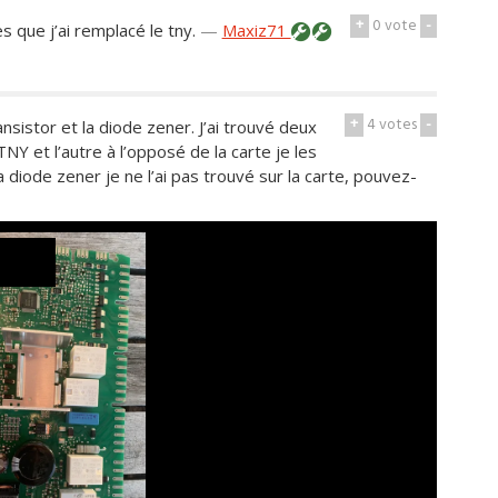
+
0
vote
-
s que j’ai remplacé le tny.
—
Maxiz71
+
4
votes
-
sistor et la diode zener. J’ai trouvé deux
Y et l’autre à l’opposé de la carte je les
 diode zener je ne l’ai pas trouvé sur la carte, pouvez-