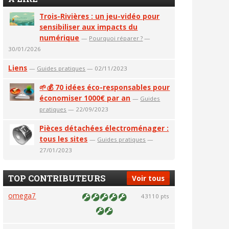
Trois-Rivières : un jeu-vidéo pour
sensibiliser aux impacts du
numérique
—
Pourquoi réparer ?
—
30/01/2026
Liens
—
Guides pratiques
— 02/11/2023
🌱💰 70 idées éco-responsables pour
économiser 1000€ par an
—
Guides
pratiques
— 22/09/2023
Pièces détachées électroménager :
tous les sites
—
Guides pratiques
—
27/01/2023
TOP CONTRIBUTEURS
Voir tous
omega7
43110 pts