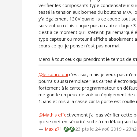
vérifier les composants type condensateur sur l
testé la tension aux bornes du boutons M/A, lorsq
y’a également 130V quand ils ce coupe tout seu
survient un relais claque puis un autre claque 
c’est à ce moment qu’il s’éteint. J’ai remarq
type capteur ou moteur il affiche absolumen
cours ce qui je pense n’est pas normal.
Merci à tout ceux qui prendront le temps de s
@le-sourd oui
c’est sur, mais je veux pas m’e
pourrais aussi remplacer les cartes électroniqu
fortement à la carte programmateur en défaut)
me gonfle un peux de voir un équipement de ce
15ans et mis à la casse car la porte est rouillé m
@Mathis effe
ctivement j’ai pas vérifier cette
qui se met en sécurité suite à un défaut(surchau
—
Maxiz71
23 pts
le 24 aoû 2019 - 23h