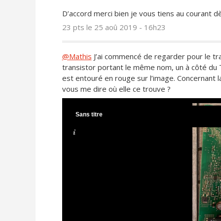
D’accord merci bien je vous tiens au courant dè
23 pts
le 25 aoû 2019 - 16h23
@Mathis
J’ai commencé de regarder pour le tran
transistor portant le même nom, un à côté du TN
est entouré en rouge sur l’image. Concernant la
vous me dire où elle ce trouve ?
Sans titre