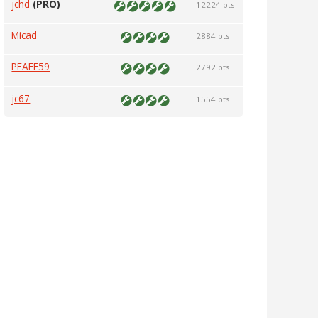
jchd
(PRO)
12224 pts
Micad
2884 pts
PFAFF59
2792 pts
jc67
1554 pts