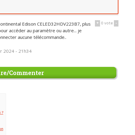
+
0
vote
-
on continental Edison CELED32HDV223B7, plus
our accéder au paramètre ou autre... je
onnecter aucune télécommande..
vr 2024 - 21h34
re/Commenter
 ?
on