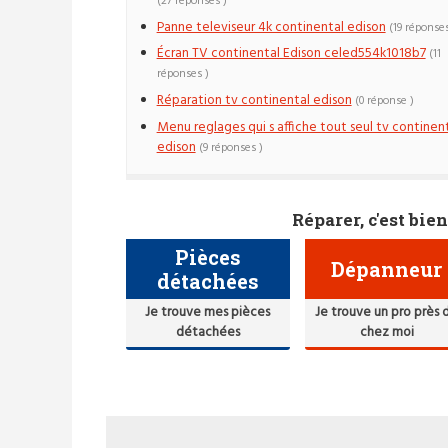
(27 réponses )
Panne televiseur 4k continental edison
(19 réponses
Écran TV continental Edison celed554k1018b7
(11
réponses )
Réparation tv continental edison
(0 réponse )
Menu reglages qui s affiche tout seul tv continen
edison
(9 réponses )
Réparer, c'est bien
Pièces
Dépanneur
détachées
Je trouve mes pièces
Je trouve un pro près 
détachées
chez moi