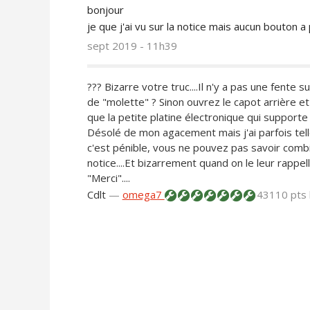
bonjour
je que j'ai vu sur la notice mais aucun bouton a
sept 2019 - 11h39
??? Bizarre votre truc....Il n'y a pas une fente
de "molette" ? Sinon ouvrez le capot arrière e
que la petite platine électronique qui supporte
Désolé de mon agacement mais j'ai parfois t
c'est pénible, vous ne pouvez pas savoir combi
notice....Et bizarrement quand on le leur rappe
"Merci"....
Cdlt
—
omega7
43110 pts