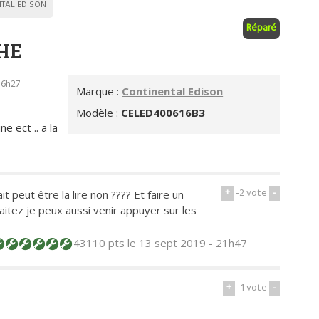
TAL EDISON
Réparé
HE
16h27
Marque :
Continental Edison
Modèle :
CELED400616B3
 ect .. a la
+
-2
vote
-
it peut être la lire non ???? Et faire un
aitez je peux aussi venir appuyer sur les
43110 pts
le 13 sept 2019 - 21h47
+
-1
vote
-