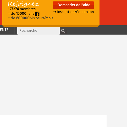
Demander de l'aide
127274
membres
➜ Inscription/Connexion
+ de
15000
fans
+ de
600000
visiteurs/mois
ENTS