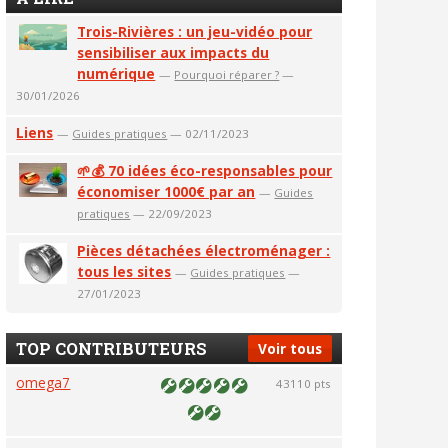
Trois-Rivières : un jeu-vidéo pour
sensibiliser aux impacts du
numérique
—
Pourquoi réparer ?
—
30/01/2026
Liens
—
Guides pratiques
— 02/11/2023
🌱💰 70 idées éco-responsables pour
économiser 1000€ par an
—
Guides
pratiques
— 22/09/2023
Pièces détachées électroménager :
tous les sites
—
Guides pratiques
—
27/01/2023
TOP CONTRIBUTEURS
Voir tous
omega7
43110 pts