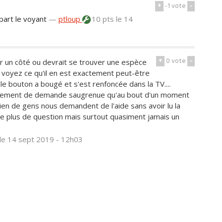
+
-1
vote
-
 part le voyant
—
ptloup
10 pts
le 14
+
0
vote
-
 sur un côté ou devrait se trouver une espèce
t voyez ce qu'il en est exactement peut-être
 le bouton a bougé et s'est renfoncée dans la TV....
ellement de demande saugrenue qu'au bout d'un moment
en de gens nous demandent de l'aide sans avoir lu la
lle plus de question mais surtout quasiment jamais un
le 14 sept 2019 - 12h03