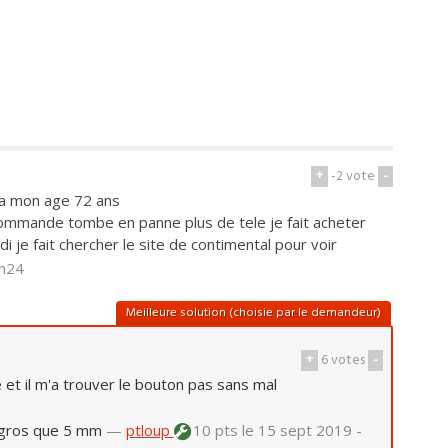
+
-2
vote
-
 a mon age 72 ans
ecommande tombe en panne plus de tele je fait acheter
 je fait chercher le site de contimental pour voir
2h24
Meilleure solution (choisie par le demandeur)
+
6
votes
-
e et il m'a trouver le bouton pas sans mal
us gros que 5 mm
—
ptloup
10 pts
le 15 sept 2019 -