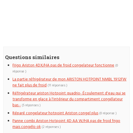
Questions similaires
Frigo Ariston 4DX/HA pas de froid congelateur fonctionne
(0
réponse )
La partie réfrigérateur de mon ARISTON HOTPOINT NMBL 1912FW
ne fait plus de froid
(11 réponses )
Réfrigérateur ariston Hotpoint quadrio- Écoulement d'eau qui se
transforme en glace à l'intérieur du compartiment congélateur
bas -
(5 réponses )
Réparé congelateur hotpoint Ariston congel plus
(0 réponse )
Panne combi Ariston Hotpoint 4D AA W/HA pas de froid frigo
mais congélo ok
(2 réponses )