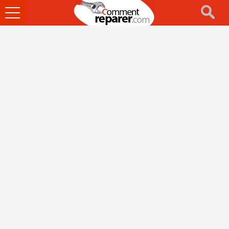
Ouvrir
le
menu