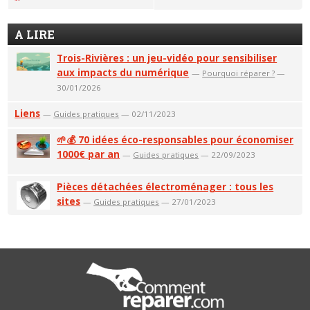
A LIRE
Trois-Rivières : un jeu-vidéo pour sensibiliser
aux impacts du numérique
—
Pourquoi réparer ?
—
30/01/2026
Liens
—
Guides pratiques
— 02/11/2023
🌱💰 70 idées éco-responsables pour économiser
1000€ par an
—
Guides pratiques
— 22/09/2023
Pièces détachées électroménager : tous les
sites
—
Guides pratiques
— 27/01/2023