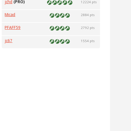
jchd
(PRO)
12224 pts
Micad
2884 pts
PFAFF59
2792 pts
jc67
1554 pts