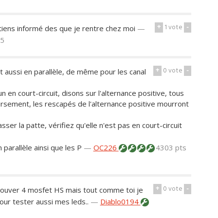
+
1
vote
-
tiens informé des que je rentre chez moi
—
25
+
0
vote
-
t aussi en parallèle, de même pour les canal
 un en court-circuit, disons sur l'alternance positive, tous
ersement, les rescapés de l'alternance positive mourront
er la patte, vérifiez qu'elle n'est pas en court-circuit
 parallèle ainsi que les P
—
OC226
4303 pts
+
0
vote
-
trouver 4 mosfet HS mais tout comme toi je
pour tester aussi mes leds..
—
Diablo0194