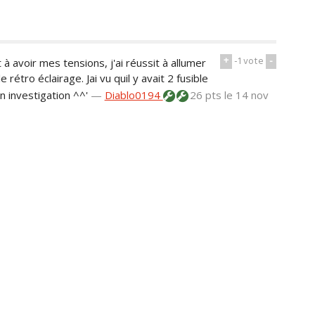
+
-1
vote
-
à avoir mes tensions, j'ai réussit à allumer
e rétro éclairage. Jai vu quil y avait 2 fusible
n investigation ^^'
—
Diablo0194
26 pts
le 14 nov