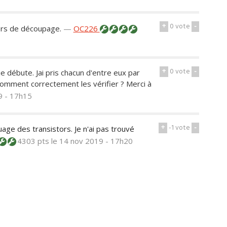
+
0
vote
-
stors de découpage.
—
OC226
+
0
vote
-
je débute. Jai pris chacun d'entre eux par
comment correctement les vérifier ? Merci à
9 - 17h15
+
-1
vote
-
uage des transistors. Je n'ai pas trouvé
4303 pts
le 14 nov 2019 - 17h20