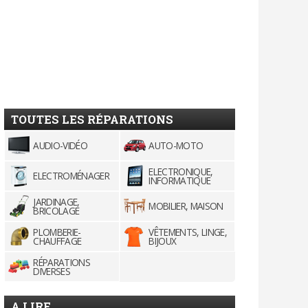
TOUTES LES RÉPARATIONS
AUDIO-VIDÉO
AUTO-MOTO
ELECTRONIQUE,
ELECTROMÉNAGER
INFORMATIQUE
JARDINAGE,
MOBILIER, MAISON
BRICOLAGE
PLOMBERIE-
VÊTEMENTS, LINGE,
CHAUFFAGE
BIJOUX
RÉPARATIONS
DIVERSES
A LIRE