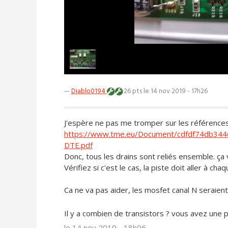
—
Diablo0194
26 pts
le 14 nov 2019 - 17h26
J'espère ne pas me tromper sur les références,
https://www.tme.eu/Document/cdfdf74db3
DTE.pdf
Donc, tous les drains sont reliés ensemble. ça 
Vérifiez si c'est le cas, la piste doit aller à ch
Ca ne va pas aider, les mosfet canal N seraient
Il y a combien de transistors ? vous avez une p
le 14 nov 2019 - 18h06