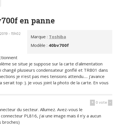
v700f en panne
2019 - 15h02
Marque :
Toshiba
e
Modèle :
40bv700f
ctionnent
blème se situe je suppose sur la carte d'alimentation
insi changé plusieurs condensateur gonflé et TRB01 dans
ctions je n'est pas mes tensions attendu..... j'avance
 serait top :). Je vous joint la photo de la carte. En vous
+
0
vote
-
onnecteur du secteur. Allumez. Avez-vous le
connecteur PL816, j'ai une image mais il n'y a aucun
 broches)