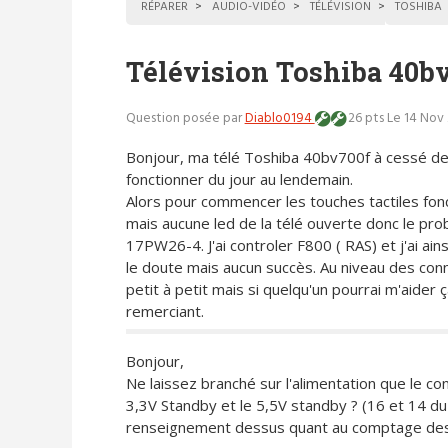
RÉPARER
AUDIO-VIDÉO
TÉLÉVISION
TOSHIBA
Télévision Toshiba 40b
Question posée par
Diablo0194
26 pts
Le 14 Nov 
Bonjour, ma télé Toshiba 40bv700f à cessé d
fonctionner du jour au lendemain.
Alors pour commencer les touches tactiles fon
mais aucune led de la télé ouverte donc le pro
17PW26-4. J'ai controler F800 ( RAS) et j'ai a
le doute mais aucun succès. Au niveau des conne
petit à petit mais si quelqu'un pourrai m'aider ça
remerciant.
Bonjour,
Ne laissez branché sur l'alimentation que le c
3,3V Standby et le 5,5V standby ? (16 et 14 du 
renseignement dessus quant au comptage des