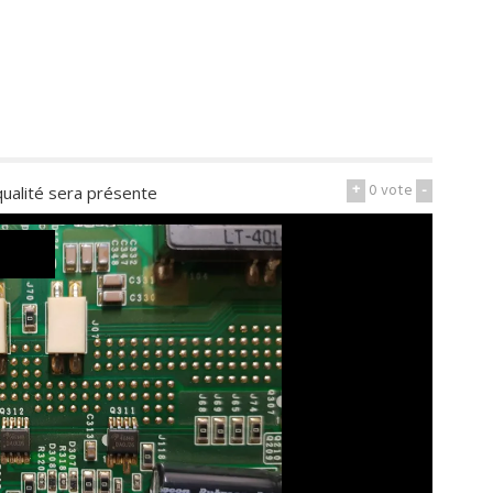
+
0
vote
-
qualité sera présente