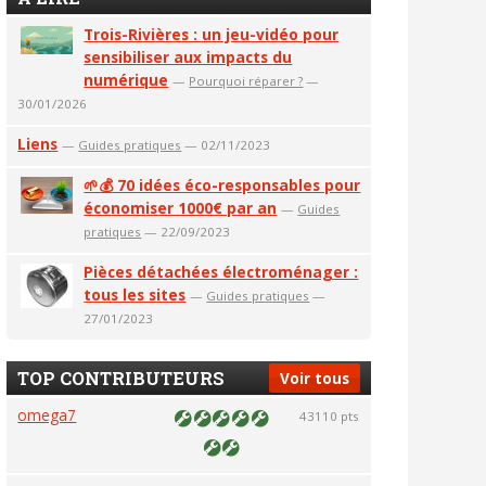
Trois-Rivières : un jeu-vidéo pour
sensibiliser aux impacts du
numérique
—
Pourquoi réparer ?
—
30/01/2026
Liens
—
Guides pratiques
— 02/11/2023
🌱💰 70 idées éco-responsables pour
économiser 1000€ par an
—
Guides
pratiques
— 22/09/2023
Pièces détachées électroménager :
tous les sites
—
Guides pratiques
—
27/01/2023
TOP CONTRIBUTEURS
Voir tous
omega7
43110 pts