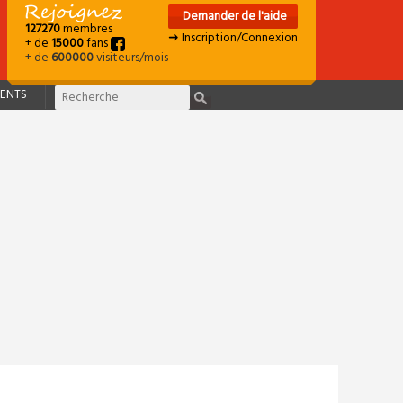
Demander de l'aide
127270
membres
➜ Inscription/Connexion
+ de
15000
fans
+ de
600000
visiteurs/mois
ENTS