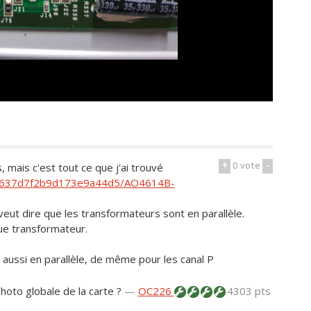
+
0
vote
-
 mais c'est tout ce que j'ai trouvé
44637d7f2b9d173e9a44d5/AO4614B-
veut dire que les transformateurs sont en parallèle.
aque transformateur.
 aussi en parallèle, de même pour les canal P
hoto globale de la carte ?
—
OC226
4303 pts