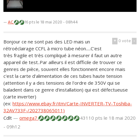
—
AC
16 pts
le 18 mai 2020 - 08h44
+
0
vote
-
Bonjour ce ne sont pas des LED mais un
rétroéclairage CCFL à micro tube néon.....C'est
très fragile et très compliqué à mesurer il faut un autre
appareil de test..Par ailleurs il est difficile de trouver ce
genres de pièce, souvent elles fonctionnent encore mais
c'est la carte d'alimentation de ces tubes haute tension
(attention il y a des tensions de l'ordre de 350V qui se
baladent dans ce genre d'installation) qui est défectueuse
(carte inverter)
(ex:
https://www.ebay.fr/itm/Carte-INVERTER-TV-Toshiba-
32AV733F-/202738065011)
Cdlt
—
omega7
43110 pts
le 18 mai 2020
- 09h12