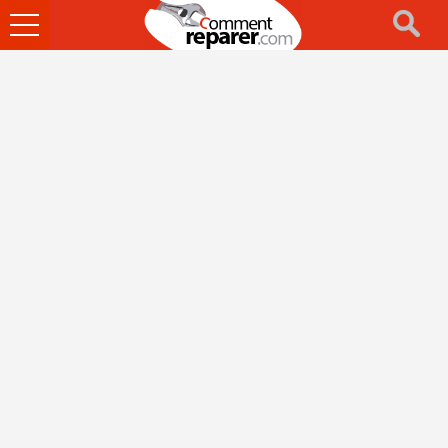
Ouvrir
le
menu