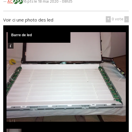
—
AC
16 pts
le 18 mai 2020 - 08h35
+
0
vote
-
Voir ci une photo des led
Barre de led
1
/
1