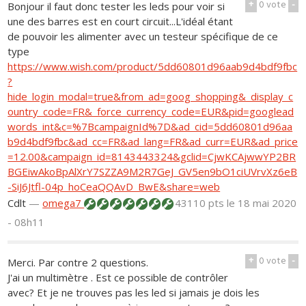
+
0
vote
-
Bonjour il faut donc tester les leds pour voir si
une des barres est en court circuit...L'idéal étant
de pouvoir les alimenter avec un testeur spécifique de ce
type
https://www.wish.com/product/5dd60801d96aab9d4bdf9fbc
?
hide_login_modal=true&from_ad=goog_shopping&_display_c
ountry_code=FR&_force_currency_code=EUR&pid=googlead
words_int&c=%7BcampaignId%7D&ad_cid=5dd60801d96aa
b9d4bdf9fbc&ad_cc=FR&ad_lang=FR&ad_curr=EUR&ad_price
=12.00&campaign_id=8143443324&gclid=CjwKCAjwwYP2BR
BGEiwAkoBpAlXrY7SZZA9M2R7GeJ_GV5en9bO1ciUVrvXz6eB
-SiJ6Jtfl-04p_hoCeaQQAvD_BwE&share=web
Cdlt
—
omega7
43110 pts
le 18 mai 2020
- 08h11
+
0
vote
-
Merci. Par contre 2 questions.
J'ai un multimètre . Est ce possible de contrôler
avec? Et je ne trouves pas les led si jamais je dois les