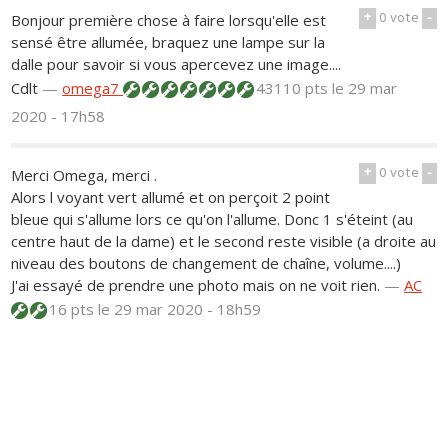
+
0
vote
-
Bonjour première chose à faire lorsqu'elle est
sensé être allumée, braquez une lampe sur la
dalle pour savoir si vous apercevez une image....
Cdlt
—
omega7
43110 pts
le 29 mar
2020 - 17h58
+
0
vote
-
Merci Omega, merci .
Alors l voyant vert allumé et on perçoit 2 point
bleue qui s'allume lors ce qu'on l'allume. Donc 1 s'éteint (au
centre haut de la dame) et le second reste visible (a droite au
niveau des boutons de changement de chaîne, volume....)
J'ai essayé de prendre une photo mais on ne voit rien.
—
AC
16 pts
le 29 mar 2020 - 18h59