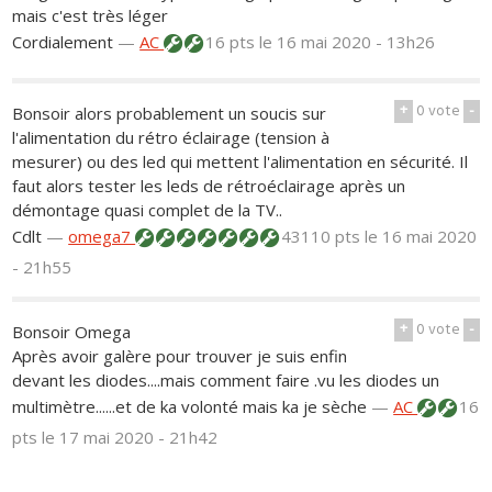
mais c'est très léger
Cordialement
—
AC
16 pts
le 16 mai 2020 - 13h26
+
0
vote
-
Bonsoir alors probablement un soucis sur
l'alimentation du rétro éclairage (tension à
mesurer) ou des led qui mettent l'alimentation en sécurité. Il
faut alors tester les leds de rétroéclairage après un
démontage quasi complet de la TV..
Cdlt
—
omega7
43110 pts
le 16 mai 2020
- 21h55
+
0
vote
-
Bonsoir Omega
Après avoir galère pour trouver je suis enfin
devant les diodes....mais comment faire .vu les diodes un
multimètre......et de ka volonté mais ka je sèche
—
AC
16
pts
le 17 mai 2020 - 21h42