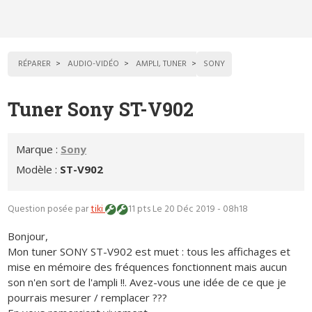
RÉPARER
AUDIO-VIDÉO
AMPLI, TUNER
SONY
Tuner Sony ST-V902
Marque :
Sony
Modèle :
ST-V902
Question posée par
tiki
11 pts
Le 20 Déc 2019 - 08h18
Bonjour,
Mon tuner SONY ST-V902 est muet : tous les affichages et
mise en mémoire des fréquences fonctionnent mais aucun
son n'en sort de l'ampli !!. Avez-vous une idée de ce que je
pourrais mesurer / remplacer ???