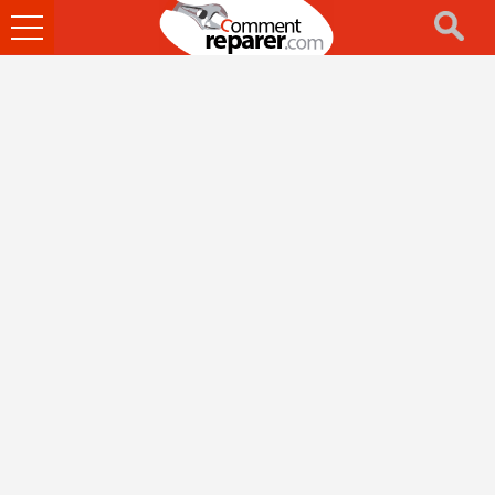
Ouvrir
le
menu