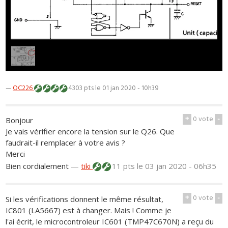
1
/
1
—
OC226
4303 pts
le 01 jan 2020 - 10h39
+
0
vote
-
Bonjour
Je vais vérifier encore la tension sur le Q26. Que
faudrait-il remplacer à votre avis ?
Merci
Bien cordialement
—
tiki
11 pts
le 03 jan 2020 - 06h35
+
0
vote
-
Si les vérifications donnent le même résultat,
IC801 (LA5667) est à changer. Mais ! Comme je
l'ai écrit, le microcontroleur IC601 (TMP47C670N) a reçu du