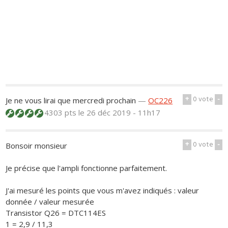
+
0
vote
-
Je ne vous lirai que mercredi prochain
—
OC226
4303 pts
le 26 déc 2019 - 11h17
+
0
vote
-
Bonsoir monsieur
Je précise que l'ampli fonctionne parfaitement.
J'ai mesuré les points que vous m'avez indiqués : valeur
donnée / valeur mesurée
Transistor Q26 = DTC114ES
1 = 2,9 / 11,3