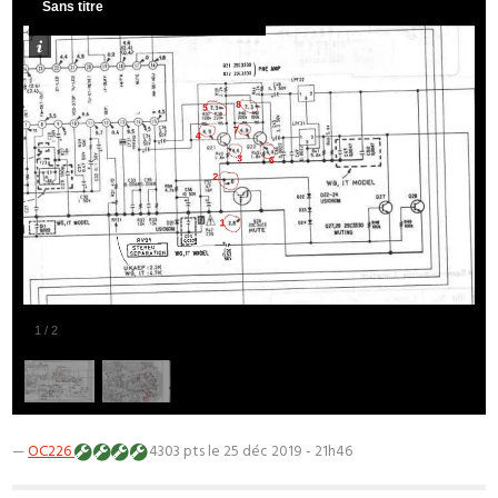
Sans titre
1
/
2
—
OC226
4303 pts
le 25 déc 2019 - 21h46