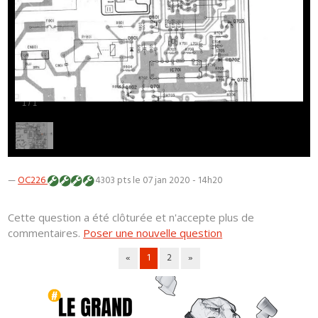
1
/
1
—
OC226
4303 pts
le 07 jan 2020 - 14h20
Cette question a été clôturée et n'accepte plus de
commentaires.
Poser une nouvelle question
«
1
2
»