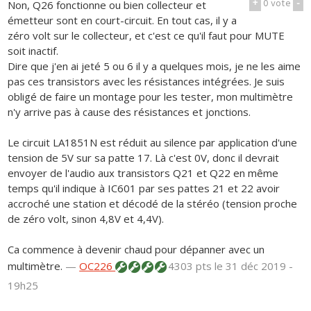
+
0
vote
-
Non, Q26 fonctionne ou bien collecteur et
émetteur sont en court-circuit. En tout cas, il y a
zéro volt sur le collecteur, et c'est ce qu'il faut pour MUTE
soit inactif.
Dire que j'en ai jeté 5 ou 6 il y a quelques mois, je ne les aime
pas ces transistors avec les résistances intégrées. Je suis
obligé de faire un montage pour les tester, mon multimètre
n'y arrive pas à cause des résistances et jonctions.
Le circuit LA1851N est réduit au silence par application d'une
tension de 5V sur sa patte 17. Là c'est 0V, donc il devrait
envoyer de l'audio aux transistors Q21 et Q22 en même
temps qu'il indique à IC601 par ses pattes 21 et 22 avoir
accroché une station et décodé de la stéréo (tension proche
de zéro volt, sinon 4,8V et 4,4V).
Ca commence à devenir chaud pour dépanner avec un
multimètre.
—
OC226
4303 pts
le 31 déc 2019 -
19h25