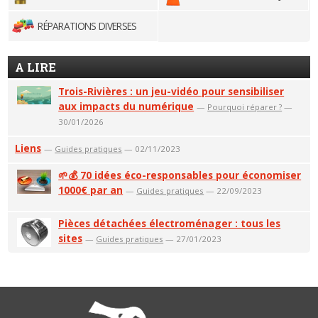
RÉPARATIONS DIVERSES
A LIRE
Trois-Rivières : un jeu-vidéo pour sensibiliser
aux impacts du numérique
—
Pourquoi réparer ?
—
30/01/2026
Liens
—
Guides pratiques
— 02/11/2023
🌱💰 70 idées éco-responsables pour économiser
1000€ par an
—
Guides pratiques
— 22/09/2023
Pièces détachées électroménager : tous les
sites
—
Guides pratiques
— 27/01/2023