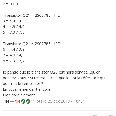
2 = 0 / 0
Transistor Q21 = 2SC2785-HFE
3 = 4,4 / 4
4 = 4,9 / 4,6
5 = 7,3 / 7,5
Transistor Q21 = 2SC2785-HFE
6 = 4,4 / 3,9
7 = 4,9 / 4,5
8 = 7,3 / 7,7
Je pense que le transistor Q26 est hors service....qu'en
pensez-vous ? Si tel est le cas, quelle est la référence qui
pourrait le remplacer ?
En vous remerciant encore
Bien cordialement
Tiki
—
tiki
11 pts
le 26 déc 2019 - 18h31