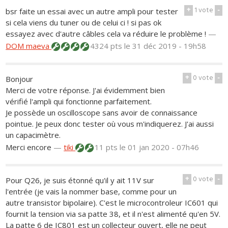
+
1
vote
-
bsr faite un essai avec un autre ampli pour tester
si cela viens du tuner ou de celui ci ! si pas ok
essayez avec d'autre câbles cela va réduire le problème !
—
DOM maeva
4324 pts
le 31 déc 2019 - 19h58
+
0
vote
-
Bonjour
Merci de votre réponse. J'ai évidemment bien
vérifié l'ampli qui fonctionne parfaitement.
Je possède un oscilloscope sans avoir de connaissance
pointue. Je peux donc tester où vous m'indiquerez. J'ai aussi
un capacimètre.
Merci encore
—
tiki
11 pts
le 01 jan 2020 - 07h46
+
0
vote
-
Pour Q26, je suis étonné qu'il y ait 11V sur
l'entrée (je vais la nommer base, comme pour un
autre transistor bipolaire). C'est le microcontroleur IC601 qui
fournit la tension via sa patte 38, et il n'est alimenté qu'en 5V.
La patte 6 de IC801 est un collecteur ouvert, elle ne peut