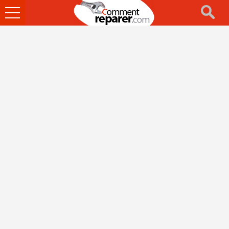
Ouvrir
le
menu