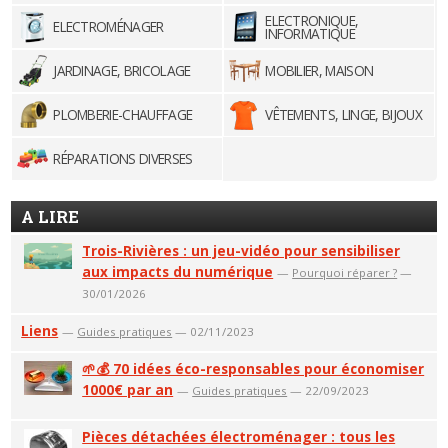
ELECTRONIQUE,
ELECTROMÉNAGER
INFORMATIQUE
JARDINAGE, BRICOLAGE
MOBILIER, MAISON
PLOMBERIE-CHAUFFAGE
VÊTEMENTS, LINGE, BIJOUX
RÉPARATIONS DIVERSES
A LIRE
Trois-Rivières : un jeu-vidéo pour sensibiliser
aux impacts du numérique
—
Pourquoi réparer ?
—
30/01/2026
Liens
—
Guides pratiques
— 02/11/2023
🌱💰 70 idées éco-responsables pour économiser
1000€ par an
—
Guides pratiques
— 22/09/2023
Pièces détachées électroménager : tous les