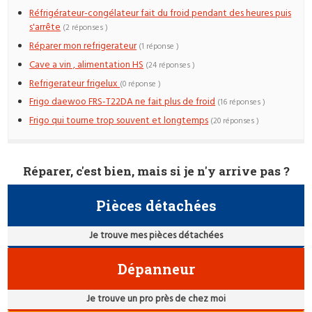
Réfrigérateur-congélateur fait du froid pendant des heures puis
s'arrête
(2 réponses )
Réparer mon refrigerateur
(1 réponse )
Cave a vin , alimentation HS
(24 réponses )
Refrigerateur frigelux
(0 réponse )
Frigo daewoo FRS-T22DA ne fait plus de froid
(16 réponses )
Frigo qui tourne trop souvent et longtemps
(20 réponses )
Réparer, c'est bien, mais si je n'y arrive pas ?
Pièces détachées
Je trouve mes pièces détachées
Dépanneur
Je trouve un pro près de chez moi