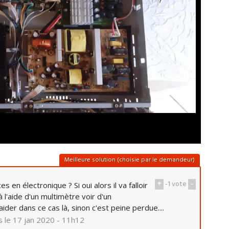
Meilleure solution (choisie par le demandeur)
+
-1
vote
-
n électronique ? Si oui alors il va falloir
à l'aide d'un multimètre voir d'un
der dans ce cas là, sinon c'est peine perdue....
s
le 17 jan 2020 - 11h12