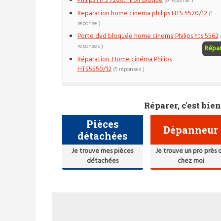
Philips HTS 7200. Tiroir bloqué
(0 réponse )
Reparation home cinema philips HTS 5520/12
(1
réponse )
Porte dvd bloquée home cinema Philips hts 5562
réponses )
Répa
Réparation. Home cinéma Philips
HTS5550/12
(5 réponses )
Réparer, c'est bien
Pièces
Dépanneur
détachées
Je trouve mes pièces
Je trouve un pro près 
détachées
chez moi