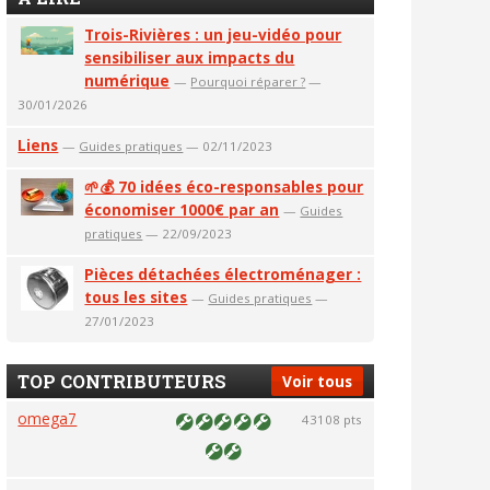
Trois-Rivières : un jeu-vidéo pour
sensibiliser aux impacts du
numérique
—
Pourquoi réparer ?
—
30/01/2026
Liens
—
Guides pratiques
— 02/11/2023
🌱💰 70 idées éco-responsables pour
économiser 1000€ par an
—
Guides
pratiques
— 22/09/2023
Pièces détachées électroménager :
tous les sites
—
Guides pratiques
—
27/01/2023
TOP CONTRIBUTEURS
Voir tous
omega7
43108 pts