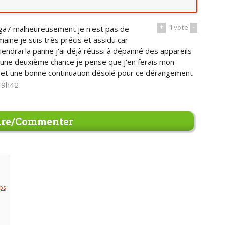
+
-1
vote
-
ga7 malheureusement je n'est pas de
ine je suis très précis et assidu car
ndrai la panne j'ai déjà réussi à dépanné des appareils
r une deuxième chance je pense que j'en ferais mon
 et une bonne continuation désolé pour ce dérangement
 19h42
re/Commenter
ps