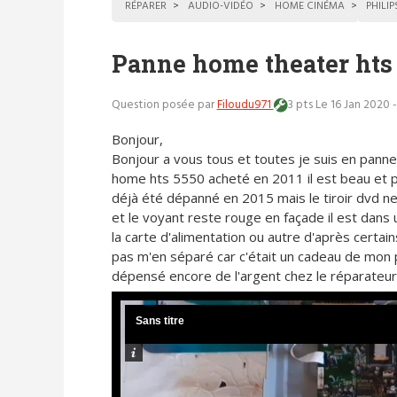
RÉPARER
AUDIO-VIDÉO
HOME CINÉMA
PHILIP
Panne home theater hts 
Question posée par
Filoudu971
3 pts
Le 16 Jan 2020 
Bonjour,
Bonjour a vous tous et toutes je suis en pann
home hts 5550 acheté en 2011 il est beau et pu
déjà été dépanné en 2015 mais le tiroir dvd n
et le voyant reste rouge en façade il est dans 
la carte d'alimentation ou autre d'après certain
pas m'en séparé car c'était un cadeau de mon 
dépensé encore de l'argent chez le réparateur 
Sans titre