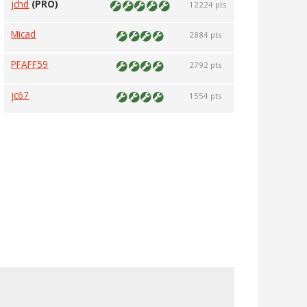
jchd
(PRO)
12224 pts
Micad
2884 pts
PFAFF59
2792 pts
jc67
1554 pts