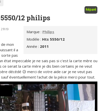
S
Réparé
5550/12 philips
- 21h19
Marque :
Philips
Modèle :
Hts 5550/12
e de mon
Année :
2011
issant il a
e sorte pas
un état impeccable je ne sais pas si c'est la carte mère ou
s ce serait la carte mère je dis bien certains je ne veut
père décédé 😥 merci de votre aide car je ne veut pas
sauf éventuellement l'achat de la pièce merci pour tout.