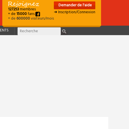
Demander de l'aide
127253
membres
➜ Inscription/Connexion
+ de
15000
fans
+ de
600000
visiteurs/mois
ENTS