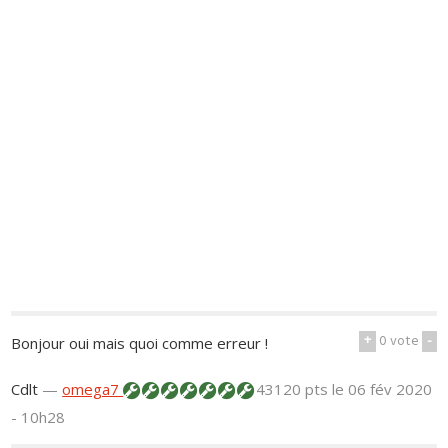
+
0
vote
-
Bonjour oui mais quoi comme erreur !
Cdlt
—
omega7
43120 pts
le 06 fév 2020
- 10h28