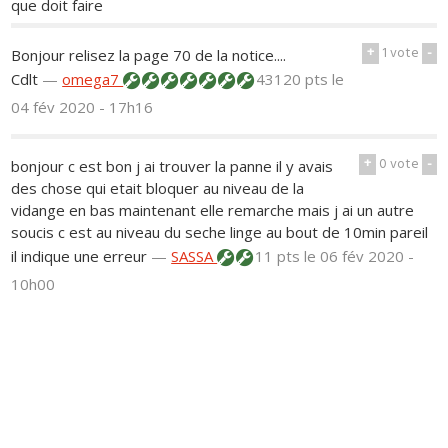
que doit faire
+
1
vote
-
Bonjour relisez la page 70 de la notice....
Cdlt
—
omega7
43120 pts
le
04 fév 2020 - 17h16
+
0
vote
-
bonjour c est bon j ai trouver la panne il y avais
des chose qui etait bloquer au niveau de la
vidange en bas maintenant elle remarche mais j ai un autre
soucis c est au niveau du seche linge au bout de 10min pareil
il indique une erreur
—
SASSA
11 pts
le 06 fév 2020 -
10h00