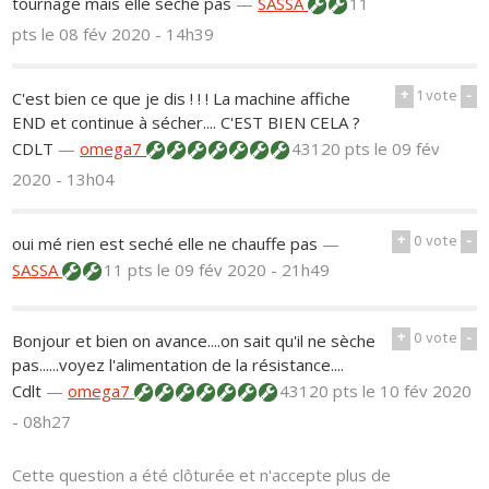
tournage mais elle seche pas
—
SASSA
11
pts
le 08 fév 2020 - 14h39
+
1
vote
-
C'est bien ce que je dis ! ! ! La machine affiche
END et continue à sécher.... C'EST BIEN CELA ?
CDLT
—
omega7
43120 pts
le 09 fév
2020 - 13h04
+
0
vote
-
oui mé rien est seché elle ne chauffe pas
—
SASSA
11 pts
le 09 fév 2020 - 21h49
+
0
vote
-
Bonjour et bien on avance....on sait qu'il ne sèche
pas......voyez l'alimentation de la résistance....
Cdlt
—
omega7
43120 pts
le 10 fév 2020
- 08h27
Cette question a été clôturée et n'accepte plus de