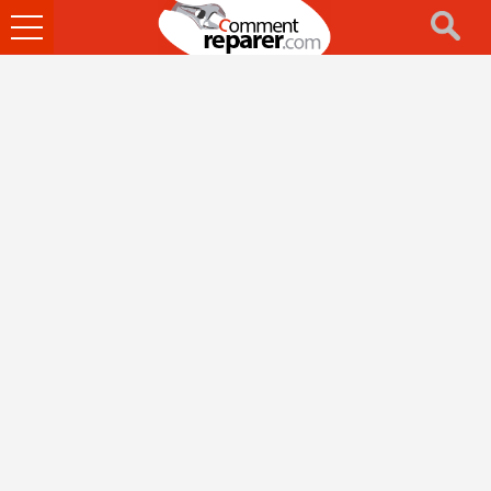
Ouvrir
le
menu