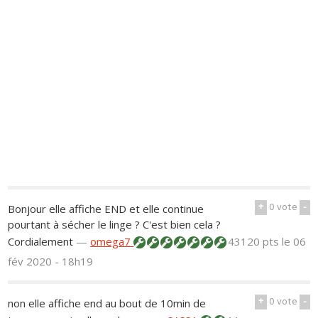
+
0
vote
-
Bonjour elle affiche END et elle continue
pourtant à sécher le linge ? C'est bien cela ?
Cordialement
—
omega7
43120 pts
le 06
fév 2020 - 18h19
+
0
vote
-
non elle affiche end au bout de 10min de