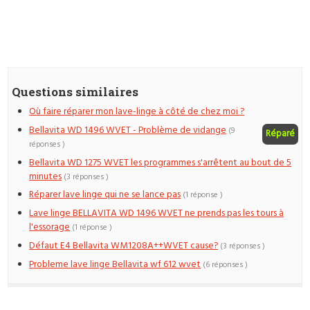
Questions similaires
Où faire réparer mon lave-linge à côté de chez moi ?
Bellavita WD 1496 WVET - Problème de vidange
(9
Réparé
réponses )
Bellavita WD 1275 WVET les programmes s'arrêtent au bout de 5
minutes
(3 réponses )
Réparer lave linge qui ne se lance pas
(1 réponse )
Lave linge BELLAVITA WD 1496 WVET ne prends pas les tours à
l'essorage
(1 réponse )
Défaut E4 Bellavita WM1208A++WVET cause?
(3 réponses )
Probleme lave linge Bellavita wf 612 wvet
(6 réponses )