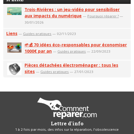
Trois-Rivières : un jeu-vidéo pour sensibiliser
aux impacts du numérique
—
Pourquoi réparer ?
—
30/01/2026
Liens
—
Guides pratiques
— 02/11/2023
🌱💰 70 idées éco-responsables pour économiser
1000€ par an
—
Guides pratiques
— 22/09/2023
Pièces détachées électroménager : tous les
sites
—
Guides pratiques
— 27/01/2023
Lettre d'info
1 à 2 fois par mois, des infos sur la réparation, l'obsolescence