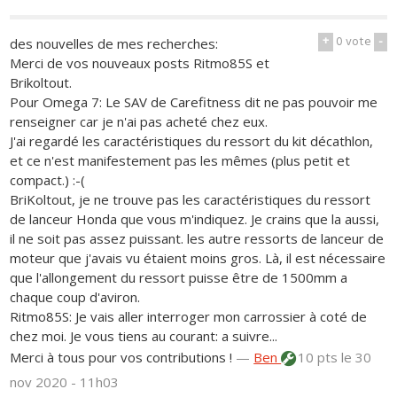
+
0
vote
-
des nouvelles de mes recherches:
Merci de vos nouveaux posts Ritmo85S et
Brikoltout.
Pour Omega 7: Le SAV de Carefitness dit ne pas pouvoir me
renseigner car je n'ai pas acheté chez eux.
J'ai regardé les caractéristiques du ressort du kit décathlon,
et ce n'est manifestement pas les mêmes (plus petit et
compact.) :-(
BriKoltout, je ne trouve pas les caractéristiques du ressort
de lanceur Honda que vous m'indiquez. Je crains que la aussi,
il ne soit pas assez puissant. les autre ressorts de lanceur de
moteur que j'avais vu étaient moins gros. Là, il est nécessaire
que l'allongement du ressort puisse être de 1500mm a
chaque coup d'aviron.
Ritmo85S: Je vais aller interroger mon carrossier à coté de
chez moi. Je vous tiens au courant: a suivre...
Merci à tous pour vos contributions !
—
Ben
10 pts
le 30
nov 2020 - 11h03