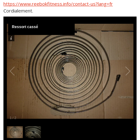
https://www.reebokfitness.info/contact-us?lang=fr
Cordialement.
Ressort cassé
1
/
2