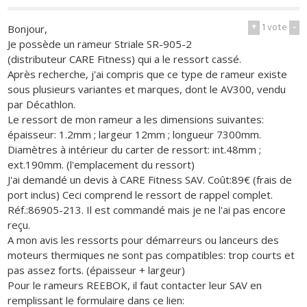
+
1
vote
-
Bonjour,
Je possède un rameur Striale SR-905-2
(distributeur CARE Fitness) qui a le ressort cassé.
Après recherche, j'ai compris que ce type de rameur existe
sous plusieurs variantes et marques, dont le AV300, vendu
par Décathlon.
Le ressort de mon rameur a les dimensions suivantes:
épaisseur: 1.2mm ; largeur 12mm ; longueur 7300mm.
Diamètres à intérieur du carter de ressort: int.48mm ;
ext.190mm. (l'emplacement du ressort)
J'ai demandé un devis à CARE Fitness SAV. Coût:89€ (frais de
port inclus) Ceci comprend le ressort de rappel complet.
Réf.:86905-213. Il est commandé mais je ne l'ai pas encore
reçu.
A mon avis les ressorts pour démarreurs ou lanceurs des
moteurs thermiques ne sont pas compatibles: trop courts et
pas assez forts. (épaisseur + largeur)
Pour le rameurs REEBOK, il faut contacter leur SAV en
remplissant le formulaire dans ce lien: