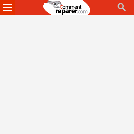
Ouvrir
le
menu