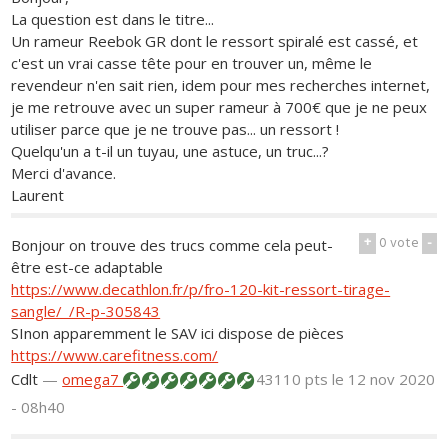
La question est dans le titre...
Un rameur Reebok GR dont le ressort spiralé est cassé, et
c'est un vrai casse tête pour en trouver un, même le
revendeur n'en sait rien, idem pour mes recherches internet,
je me retrouve avec un super rameur à 700€ que je ne peux
utiliser parce que je ne trouve pas... un ressort !
Quelqu'un a t-il un tuyau, une astuce, un truc...?
Merci d'avance.
Laurent
+
0
vote
-
Bonjour on trouve des trucs comme cela peut-
être est-ce adaptable
https://www.decathlon.fr/p/fro-120-kit-ressort-tirage-
sangle/_/R-p-305843
SInon apparemment le SAV ici dispose de pièces
https://www.carefitness.com/
Cdlt
—
omega7
43110 pts
le 12 nov 2020
- 08h40