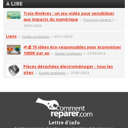
A LIRE
Trois-Rivières : un jeu-vidéo pour sensibiliser
aux impacts du numérique
—
Pourquoi réparer ?
—
30/01/2026
Liens
—
Guides pratiques
— 02/11/2023
🌱💰 70 idées éco-responsables pour économiser
1000€ par an
—
Guides pratiques
— 22/09/2023
Pièces détachées électroménager : tous les
sites
—
Guides pratiques
— 27/01/2023
Lettre d'info