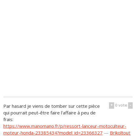
+
0
vote
-
Par hasard je viens de tomber sur cette pièce
qui pourrait peut-être faire l'affaire à peu de
frais:
https://www.manomano.fr/p/ressort-lanceur-motoculteur-
moteur-honda-23385434?model_id=23366327
—
Brikoltout