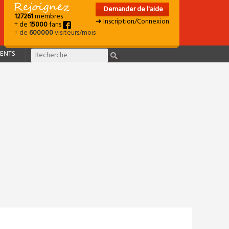
Demander de l'aide
127261
membres
➜ Inscription/Connexion
+ de
15000
fans
+ de
600000
visiteurs/mois
ENTS