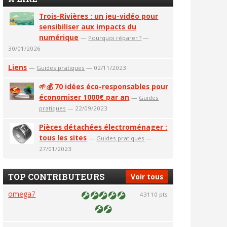
Trois-Rivières : un jeu-vidéo pour
sensibiliser aux impacts du
numérique
—
Pourquoi réparer ?
—
30/01/2026
Liens
—
Guides pratiques
— 02/11/2023
🌱💰 70 idées éco-responsables pour
économiser 1000€ par an
—
Guides
pratiques
— 22/09/2023
Pièces détachées électroménager :
tous les sites
—
Guides pratiques
—
27/01/2023
TOP CONTRIBUTEURS
Voir tous
omega7
43110 pts