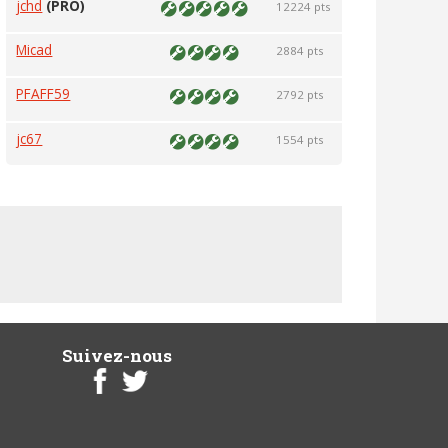
jchd
(PRO)
12224 pts
Micad
2884 pts
PFAFF59
2792 pts
jc67
1554 pts
Suivez-nous