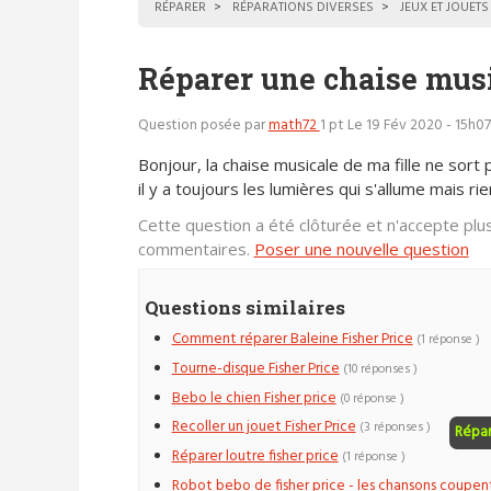
RÉPARER
RÉPARATIONS DIVERSES
JEUX ET JOUETS
Réparer une chaise musi
Question posée par
math72
1 pt
Le 19 Fév 2020 - 15h07
Bonjour, la chaise musicale de ma fille ne sort 
il y a toujours les lumières qui s'allume mais rie
Cette question a été clôturée et n'accepte plu
commentaires.
Poser une nouvelle question
Questions similaires
Comment réparer Baleine Fisher Price
(1 réponse )
Tourne-disque Fisher Price
(10 réponses )
Bebo le chien Fisher price
(0 réponse )
Recoller un jouet Fisher Price
(3 réponses )
Répa
Réparer loutre fisher price
(1 réponse )
Robot bebo de fisher price - les chansons coupen