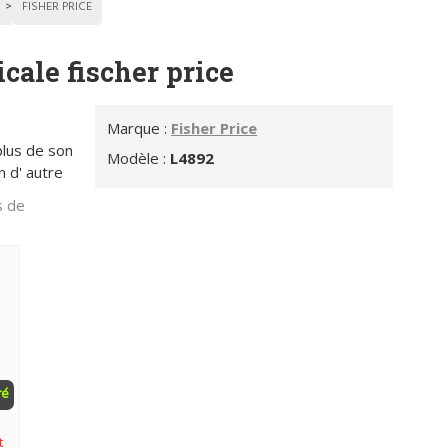
FISHER PRICE
cale fischer price
Marque :
Fisher Price
plus de son
Modèle :
L4892
n d' autre
s de
ré
t