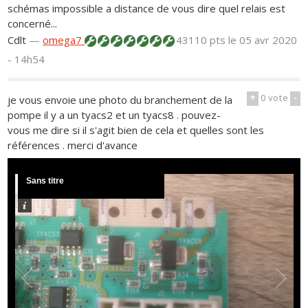
schémas impossible a distance de vous dire quel relais est
concerné...
Cdlt
—
omega7
43110 pts
le 05 avr 2020
- 14h54
+
0
vote
-
je vous envoie une photo du branchement de la
pompe il y a un tyacs2 et un tyacs8 . pouvez-
vous me dire si il s'agit bien de cela et quelles sont les
références . merci d'avance
Sans titre