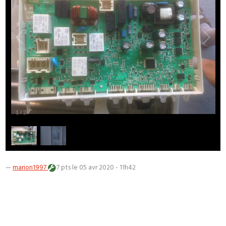
1
/
2
—
marion1997
7 pts
le 05 avr 2020 - 11h42