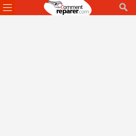
Ouvrir
le
menu