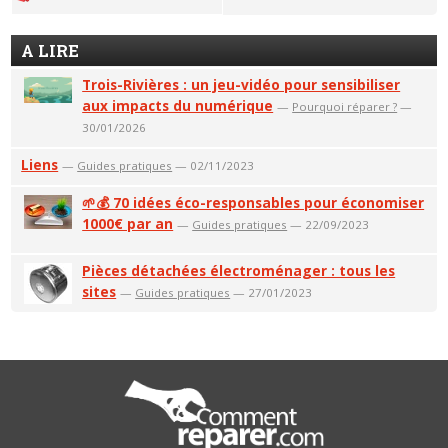
A LIRE
Trois-Rivières : un jeu-vidéo pour sensibiliser
aux impacts du numérique
—
Pourquoi réparer ?
—
30/01/2026
Liens
—
Guides pratiques
— 02/11/2023
🌱💰 70 idées éco-responsables pour économiser
1000€ par an
—
Guides pratiques
— 22/09/2023
Pièces détachées électroménager : tous les
sites
—
Guides pratiques
— 27/01/2023