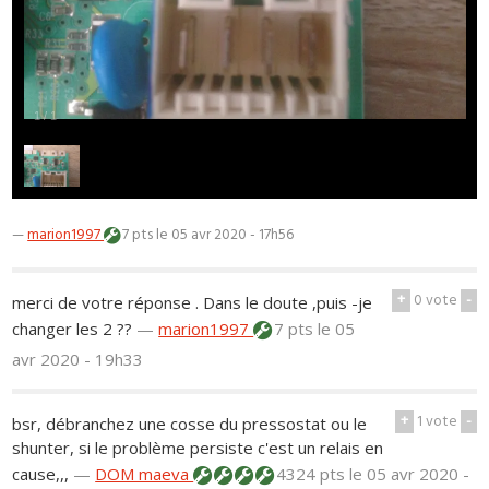
1
/
1
—
marion1997
7 pts
le 05 avr 2020 - 17h56
+
0
vote
-
merci de votre réponse . Dans le doute ,puis -je
changer les 2 ??
—
marion1997
7 pts
le 05
avr 2020 - 19h33
+
1
vote
-
bsr, débranchez une cosse du pressostat ou le
shunter, si le problème persiste c'est un relais en
cause,,,
—
DOM maeva
4324 pts
le 05 avr 2020 -