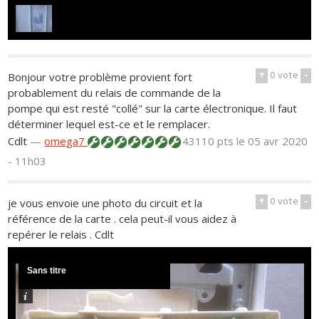
+
0
vote
-
Bonjour votre problème provient fort
probablement du relais de commande de la
pompe qui est resté "collé" sur la carte électronique. Il faut
déterminer lequel est-ce et le remplacer.
Cdlt
—
omega7
43110 pts
le 05 avr 2020
- 11h03
+
0
vote
-
je vous envoie une photo du circuit et la
référence de la carte . cela peut-il vous aidez à
repérer le relais . Cdlt
Sans titre