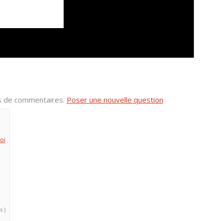
us de commentaires.
Poser une nouvelle question
oi
s )