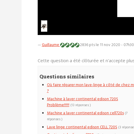
—
Guillaume
2836 pts
le 11 nov 2020 - 07h30
Cette question a été clôturée et n'accepte pl
Questions similaires
Où faire réparer mon lave-linge à côté de chez m
?
Machine à laver continental edison 720S
Problème!!!!!!
(13 réponses )
Machine a laver continental edison cell720s
(7
réponses )
Lave linge continental edison CELL 720S
(3 réponse