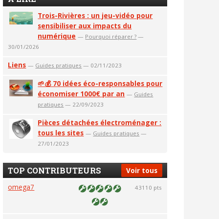
Trois-Rivières : un jeu-vidéo pour
sensibiliser aux impacts du
numérique
—
Pourquoi réparer ?
—
30/01/2026
Liens
—
Guides pratiques
— 02/11/2023
🌱💰 70 idées éco-responsables pour
économiser 1000€ par an
—
Guides
pratiques
— 22/09/2023
Pièces détachées électroménager :
tous les sites
—
Guides pratiques
—
27/01/2023
TOP CONTRIBUTEURS
Voir tous
omega7
43110 pts