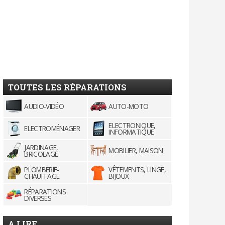
TOUTES LES RÉPARATIONS
AUDIO-VIDÉO
AUTO-MOTO
ELECTRONIQUE,
ELECTROMÉNAGER
INFORMATIQUE
JARDINAGE,
MOBILIER, MAISON
BRICOLAGE
PLOMBERIE-
VÊTEMENTS, LINGE,
CHAUFFAGE
BIJOUX
RÉPARATIONS
DIVERSES
A LIRE