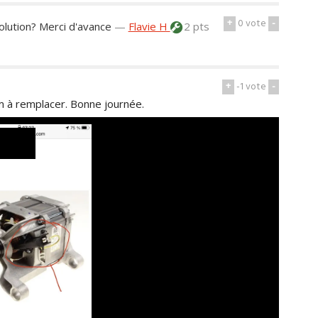
+
0
vote
-
solution? Merci d'avance
—
Flavie H
2 pts
+
-1
vote
-
m à remplacer. Bonne journée.