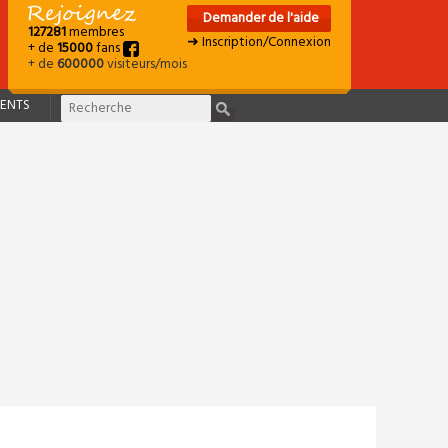
Demander de l'aide
127281
membres
➜ Inscription/Connexion
+ de
15000
fans
+ de
600000
visiteurs/mois
ENTS