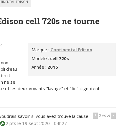
TINENTAL EDISON
Edison cell 720s ne tourne
54
Marque :
Continental Edison
Modèle :
cell 720s
 mon
Année :
2015
pli d'eau
 bruit
en ne se
e et les deux voyants "lavage" et "fin" clignotent
+
0
vote
-
oudrais savoir si vous avez trouvé la cause
2 pts
le 19 sept 2020 - 04h27