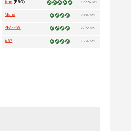
jchd
(PRO)
12224 pts
Micad
2884 pts
PFAFF59
2792 pts
jc67
1554 pts