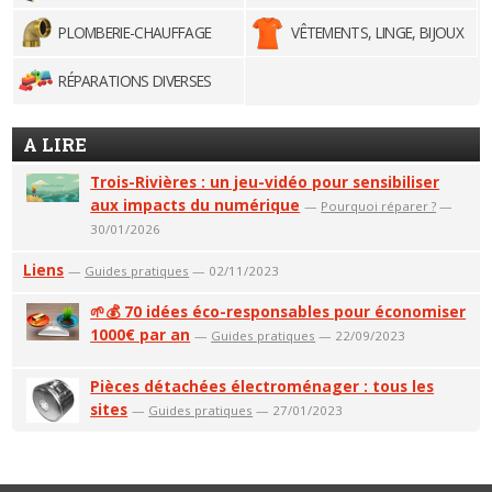
PLOMBERIE-CHAUFFAGE
VÊTEMENTS, LINGE, BIJOUX
RÉPARATIONS DIVERSES
A LIRE
Trois-Rivières : un jeu-vidéo pour sensibiliser
aux impacts du numérique
—
Pourquoi réparer ?
—
30/01/2026
Liens
—
Guides pratiques
— 02/11/2023
🌱💰 70 idées éco-responsables pour économiser
1000€ par an
—
Guides pratiques
— 22/09/2023
Pièces détachées électroménager : tous les
sites
—
Guides pratiques
— 27/01/2023