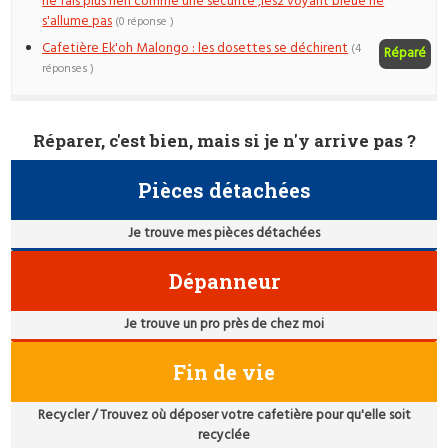
ne fais plus rien comme une securite ,les2 voyant bleue ne
s'allume pas
(0 réponse )
Cafetière Ek'oh Malongo : les dosettes se déchirent
(4
Réparé
réponses )
Réparer, c'est bien, mais si je n'y arrive pas ?
Pièces détachées
Je trouve mes pièces détachées
Dépanneur
Je trouve un pro près de chez moi
Fin de vie
Recycler / Trouvez où déposer votre cafetière pour qu'elle soit
recyclée