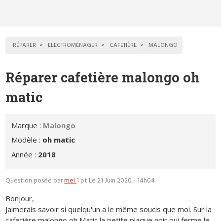
RÉPARER
ELECTROMÉNAGER
CAFETIÈRE
MALONGO
Réparer cafetière malongo oh
matic
Marque :
Malongo
Modèle :
oh matic
Année :
2018
Question posée par
mel
1 pt
Le 21 Juin 2020 - 14h04
Bonjour,
Jaimerais savoir si quelqu'un a le même soucis que moi. Sur la
cafetière malongo oh Matic la petite plaque noir qui ferme le