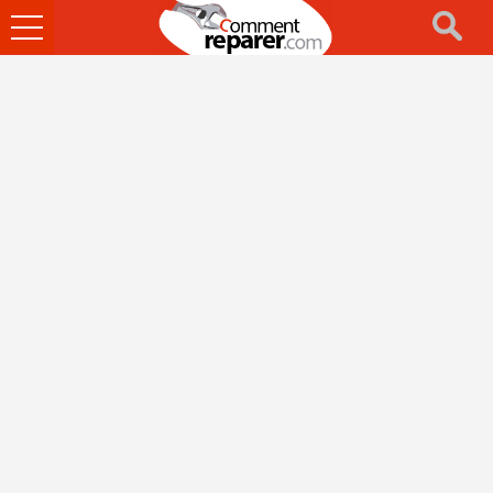
Ouvrir
le
menu