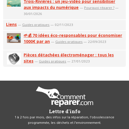
Trois-Rivières : un jeu-vidéo pour sensibiliser
aux impacts du numérique
—
Pourquoi réparer ?
—
30/01/2026
Liens
—
Guides pratiques
— 02/11/2023
🌱💰 70 idées éco-responsables pour économiser
1000€ par an
—
Guides pratiques
— 22/09/2023
Pièces détachées électroménager : tous les
sites
—
Guides pratiques
— 27/01/2023
Lettre d'info
1 à 2 fois par mois, des infos sur la réparation, l'obsolescence
programmée, les déchets et l'environnement.