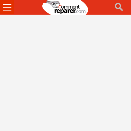
Ouvrir
le
menu