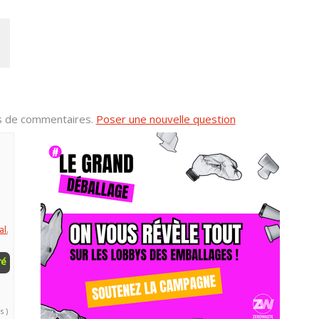
us de commentaires.
Poser une nouvelle question
l.
ré
s )