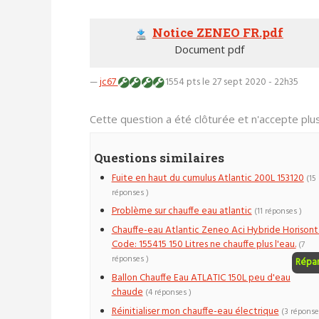
Notice ZENEO FR.pdf
Document pdf
—
jc67
1554 pts
le 27 sept 2020 - 22h35
Cette question a été clôturée et n'accepte pl
Questions similaires
Fuite en haut du cumulus Atlantic 200L 153120
(15
réponses )
Problème sur chauffe eau atlantic
(11 réponses )
Chauffe-eau Atlantic Zeneo Aci Hybride Horisonta
Code: 155415 150 Litres ne chauffe plus l'eau.
(7
réponses )
Répa
Ballon Chauffe Eau ATLATIC 150L peu d'eau
chaude
(4 réponses )
Réinitialiser mon chauffe-eau électrique
(3 réponse