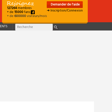
Demander de l'aide
127264
membres
➜ Inscription/Connexion
+ de
15000
fans
+ de
600000
visiteurs/mois
ENTS