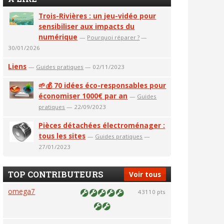
Trois-Rivières : un jeu-vidéo pour
sensibiliser aux impacts du
numérique
—
Pourquoi réparer ?
—
30/01/2026
Liens
—
Guides pratiques
— 02/11/2023
🌱💰 70 idées éco-responsables pour
économiser 1000€ par an
—
Guides
pratiques
— 22/09/2023
Pièces détachées électroménager :
tous les sites
—
Guides pratiques
—
27/01/2023
TOP CONTRIBUTEURS
Voir tous
omega7
43110 pts