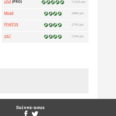
jchd
(PRO)
12224 pts
Micad
2884 pts
PFAFF59
2792 pts
jc67
1554 pts
Suivez-nous