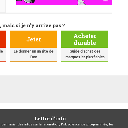
, mais si je n'y arrive pas ?
Acheter
Jeter
durable
de
Le donner sur un site de
Guide d'achat des
Don
marques les plus fiables
Lettre d'info
is par mois, des infos sur la réparation, l'obsolescence programmée, les