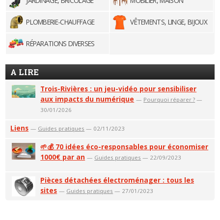
JARDINAGE, BRICOLAGE
MOBILIER, MAISON
PLOMBERIE-CHAUFFAGE
VÊTEMENTS, LINGE, BIJOUX
RÉPARATIONS DIVERSES
A LIRE
Trois-Rivières : un jeu-vidéo pour sensibiliser
aux impacts du numérique
—
Pourquoi réparer ?
—
30/01/2026
Liens
—
Guides pratiques
— 02/11/2023
🌱💰 70 idées éco-responsables pour économiser
1000€ par an
—
Guides pratiques
— 22/09/2023
Pièces détachées électroménager : tous les
sites
—
Guides pratiques
— 27/01/2023