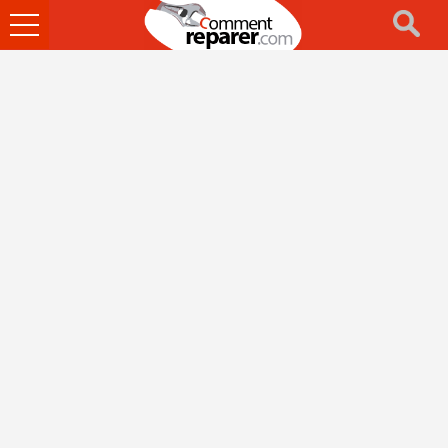
Ouvrir
le
menu