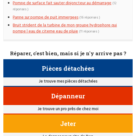
Pompe de surface fait sauter disjoncteur au démarrage
(12
réponses )
Panne sur pompe de puit immergees
(16 réponses )
Bruit strident de la turbine de mon groupe hydrophore qui
pompe l eau de citerne eau de pluie
(11 réponses )
Réparer, c'est bien, mais si je n'y arrive pas ?
Pièces détachées
Je trouve mes pièces détachées
Dépanneur
Je trouve un pro près de chez moi
Jeter