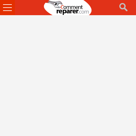
Ouvrir
le
menu