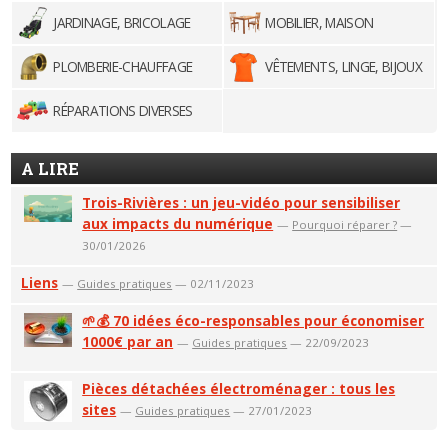
JARDINAGE, BRICOLAGE
MOBILIER, MAISON
PLOMBERIE-CHAUFFAGE
VÊTEMENTS, LINGE, BIJOUX
RÉPARATIONS DIVERSES
A LIRE
Trois-Rivières : un jeu-vidéo pour sensibiliser
aux impacts du numérique
—
Pourquoi réparer ?
—
30/01/2026
Liens
—
Guides pratiques
— 02/11/2023
🌱💰 70 idées éco-responsables pour économiser
1000€ par an
—
Guides pratiques
— 22/09/2023
Pièces détachées électroménager : tous les
sites
—
Guides pratiques
— 27/01/2023