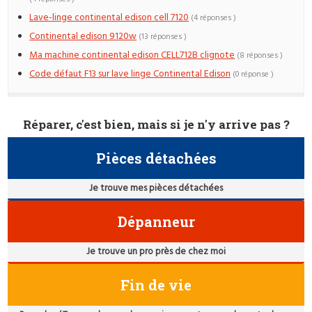
Lave-linge continental edison cell 7120
(4 réponses )
Continental edison 9120w
(13 réponses )
Ma machine continental edison CELL712B clignote
(8 réponses )
Code défaut F13 sur lave linge Continental Edison
(0 réponse )
Réparer, c'est bien, mais si je n'y arrive pas ?
Pièces détachées
Je trouve mes pièces détachées
Dépanneur
Je trouve un pro près de chez moi
Fin de vie