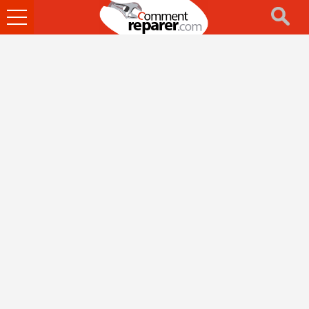
Ouvrir
le
menu