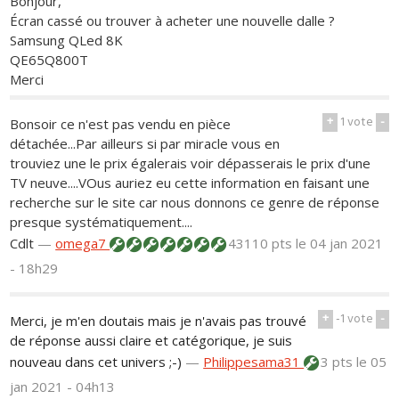
Bonjour,
Écran cassé ou trouver à acheter une nouvelle dalle ?
Samsung QLed 8K
QE65Q800T
Merci
+
1
vote
-
Bonsoir ce n'est pas vendu en pièce
détachée...Par ailleurs si par miracle vous en
trouviez une le prix égalerais voir dépasserais le prix d'une
TV neuve....VOus auriez eu cette information en faisant une
recherche sur le site car nous donnons ce genre de réponse
presque systématiquement....
Cdlt
—
omega7
43110 pts
le 04 jan 2021
- 18h29
+
-1
vote
-
Merci, je m'en doutais mais je n'avais pas trouvé
de réponse aussi claire et catégorique, je suis
nouveau dans cet univers ;-)
—
Philippesama31
3 pts
le 05
jan 2021 - 04h13